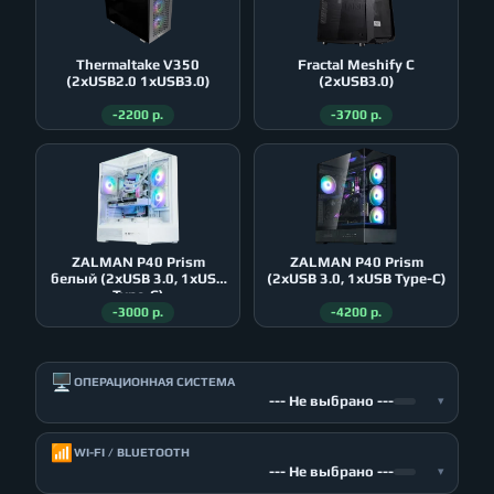
Thermaltake V350
Fractal Meshify C
(2xUSB2.0 1xUSB3.0)
(2xUSB3.0)
-2200 р.
-3700 р.
ZALMAN P40 Prism
ZALMAN P40 Prism
белый (2xUSB 3.0, 1xUSB
(2xUSB 3.0, 1xUSB Type-C)
Type-C)
-3000 р.
-4200 р.
🖥️
ОПЕРАЦИОННАЯ СИСТЕМА
--- Не выбрано ---
▾
📶
WI-FI / BLUETOOTH
--- Не выбрано ---
▾