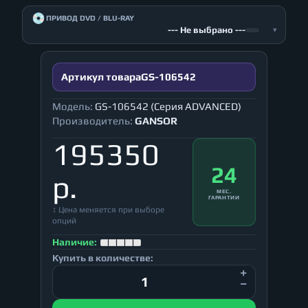
💿
ПРИВОД DVD / BLU-RAY
--- Не выбрано ---
▾
Артикул товара
GS-106542
Модель:
GS-106542 (Серия ADVANCED)
Производитель:
GANSOR
195350
24
р.
МЕС.
ГАРАНТИИ
↕ Цена меняется при выборе
опций
Наличие:
Купить в количестве: