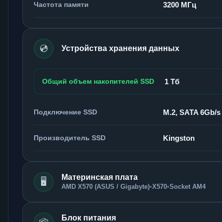
Частота памяти
3200 МГц
💿
Устройства хранения данных
Общий объем накопителей SSD
1 Тб
Подключение SSD
M.2, SATA 6Gb/s
Производитель SSD
Kingston
Материнская плата
🖥️
AMD X570 (ASUS / Gigabyte)
•
X570
•
Socket AM4
Блок питания