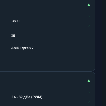
▾
3800
16
AMD Ryzen 7
▾
14 - 32 дБа (PWM)