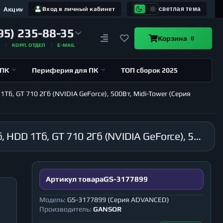
Акции
Вход в личный кабинет
светлая тема
95) 235-88-35
Корзина
0
А
КОРП. ОТДЕЛ
E-MAIL
 ПК
Периферия для ПК
ТОП сборок 2025
б, GT 710 2Гб (NVIDIA GeForce), 500Вт, Midi-Tower (Серия
Компьютер GANSOR-3177899 AMD Ryzen 7 5800X 3.8 ГГц, X570, 64Гб 3200 МГц, SSD M.2 1Тб, HDD 1Тб, GT 710 2Гб (NVIDIA GeForce), 500Вт, Midi-Tower (Серия ADVANCED)
Артикул товара
GS-3177899
Модель:
GS-3177899 (Серия ADVANCED)
Производитель:
GANSOR