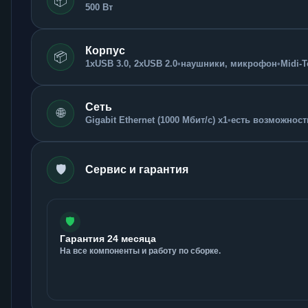
📦
500 Вт
Корпус
📦
1xUSB 3.0, 2xUSB 2.0
•
наушники, микрофон
•
Midi-
Сеть
🌐
Gigabit Ethernet (1000 Мбит/с) x1
•
есть возможность
🛡️
Сервис и гарантия
🛡️
Гарантия 24 месяца
На все компоненты и работу по сборке.