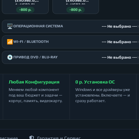
(2xUSB2.0,
(2xUSB2.0
1xUSB3.0)
1xUSB3.0)
-800 р.
-800 р.
🖥️
--- Не выбрано ---
ОПЕРАЦИОННАЯ СИСТЕМА
📶
--- Не выбрано ---
WI-FI / BLUETOOTH
💿
--- Не выбрано ---
ПРИВОД DVD / BLU-RAY
Любая Конфигурация
0 р. Установка ОС
Меняем любой компонент
Windows и все драйверы уже
под ваш бюджет и задачи —
установлены. Включаете — и
корпус, память, видеокарту.
сразу работает.
писание
Гарантия и Сервис