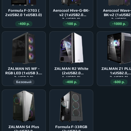
Formula F-3703 (
Aerocool Hive-G-BK-
Aerocool Wave-
2xUSB2.0 1xUSB3.0)
v2 (1xUSB2.0
BK-v2 (1xUSB2
2xUSB3.0)
2xUSB3)
-400 р.
-100 р.
-1000 р.
ZALMAN N5 MF -
ZALMAN R2 White
ZALMAN Z1 PLU
RGB LED (1xUSB 3.0,
(2xUSB2.0
1xUSB2.0,
2xUSB 2.0)
1xUSB3.0)
2xUSB3.0)
Базовый
-400 р.
-600 р.
ZALMAN S4 Plus
Formula F-33RGB