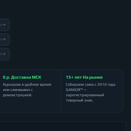
▾
▾
▾
0 р. Доставка МСК
15+ лет На рынке
Курьером в удобное время
Собираем сами с 2010 года.
или самовывоз с
GANSOR™ —
демонстрацией.
зарегистрированный
товарный знак.