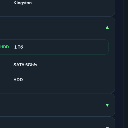
Kingston
▾
 HDD
1 Тб
SATA 6Gb/s
HDD
▾