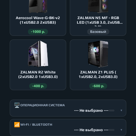
Aerocool Wave-G-BK-v2
ZALMAN N5 MF - RGB
(1xUSB2.0 2xUSB3)
LED (1xUSB 3.0, 2xUSB
2.0)
-1000 р.
Базовый
ZALMAN R2 White
ZALMAN Z1 PLUS (
(2xUSB2.0 1xUSB3.0)
1xUSB2.0, 2xUSB3.0)
-400 р.
-600 р.
🖥️
ОПЕРАЦИОННАЯ СИСТЕМА
--- Не выбрано ---
▾
📶
WI-FI / BLUETOOTH
--- Не выбрано ---
▾