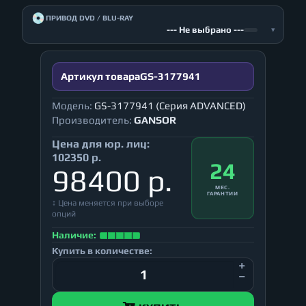
💿
ПРИВОД DVD / BLU-RAY
--- Не выбрано ---
▾
Артикул товара
GS-3177941
Модель:
GS-3177941 (Серия ADVANCED)
Производитель:
GANSOR
Цена для юр. лиц:
102350 р.
24
98400 р.
МЕС.
ГАРАНТИИ
↕ Цена меняется при выборе
опций
Наличие:
Купить в количестве: