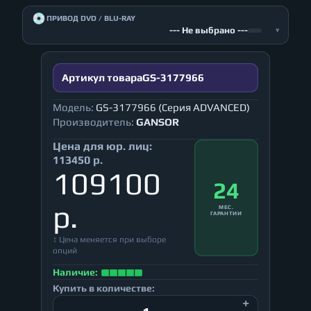
💿
ПРИВОД DVD / BLU-RAY
--- Не выбрано ---
▾
Артикул товара
GS-3177966
Модель:
GS-3177966 (Серия ADVANCED)
Производитель:
GANSOR
Цена для юр. лиц:
113450 р.
109100
24
р.
МЕС.
ГАРАНТИИ
↕ Цена меняется при выборе
опций
Наличие:
Купить в количестве: