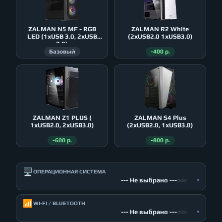
ZALMAN N5 MF - RGB
ZALMAN R2 White
LED (1xUSB 3.0, 2xUSB
(2xUSB2.0 1xUSB3.0)
2.0)
Базовый
-400 р.
ZALMAN Z1 PLUS (
ZALMAN S4 Plus
1xUSB2.0, 2xUSB3.0)
(2xUSB2.0, 1xUSB3.0)
-600 р.
-800 р.
🖥️
ОПЕРАЦИОННАЯ СИСТЕМА
--- Не выбрано ---
▾
📶
WI-FI / BLUETOOTH
--- Не выбрано ---
▾