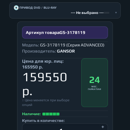
💿
ПРИВОД DVD / BLU-RAY
--- Не выбрано ---
▾
Артикул товара
GS-3178119
Модель:
GS-3178119 (Серия ADVANCED)
Производитель:
GANSOR
Цена для юр. лиц:
165950 р.
159550
24
р.
МЕС.
ГАРАНТИИ
↕ Цена меняется при выборе
опций
Наличие:
Купить в количестве: