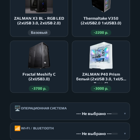
ZALMAN X3 BL - RGB LED
Thermaltake V350
(2xUSB 3.0, 2xUSB 2.0)
(2xUSB2.0 1xUSB3.0)
Базовый
-2200 р.
Fractal Meshify C
ZALMAN P40 Prism
(2xUSB3.0)
белый (2xUSB 3.0, 1xUSB
Type-C)
-3700 р.
-3000 р.
🖥️
ОПЕРАЦИОННАЯ СИСТЕМА
--- Не выбрано ---
▾
📶
WI-FI / BLUETOOTH
--- Не выбрано ---
▾