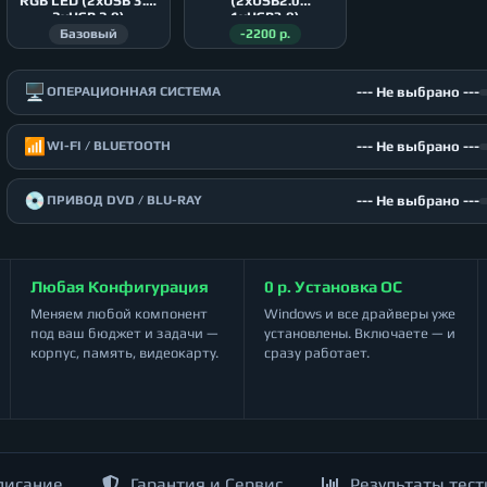
RGB LED (2xUSB 3.0,
(2xUSB2.0
2xUSB 2.0)
1xUSB3.0)
Базовый
-2200 р.
🖥️
--- Не выбрано ---
ОПЕРАЦИОННАЯ СИСТЕМА
📶
--- Не выбрано ---
WI-FI / BLUETOOTH
💿
--- Не выбрано ---
ПРИВОД DVD / BLU-RAY
Любая Конфигурация
0 р. Установка ОС
Меняем любой компонент
Windows и все драйверы уже
под ваш бюджет и задачи —
установлены. Включаете — и
корпус, память, видеокарту.
сразу работает.
писание
Гарантия и Сервис
Результаты тест