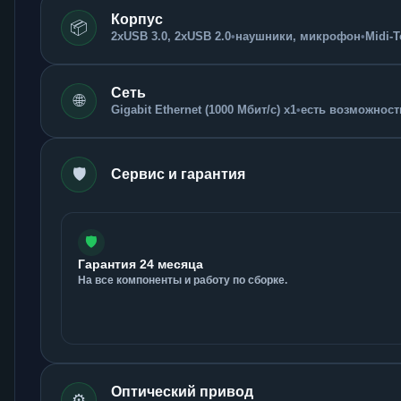
Корпус
📦
2xUSB 3.0, 2xUSB 2.0
•
наушники, микрофон
•
Midi-
Сеть
🌐
Gigabit Ethernet (1000 Мбит/с) x1
•
есть возможность
🛡️
Сервис и гарантия
🛡️
Гарантия 24 месяца
На все компоненты и работу по сборке.
Оптический привод
⚙️