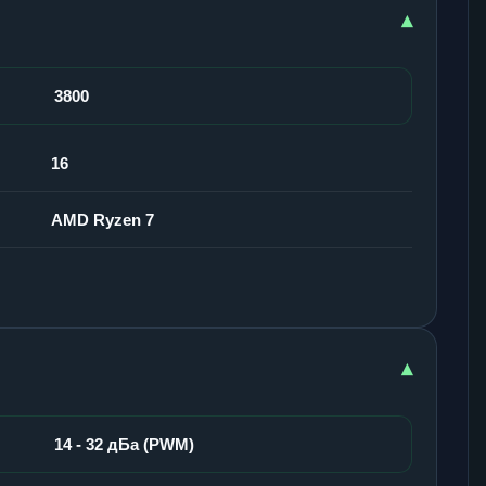
▾
3800
16
AMD Ryzen 7
▾
14 - 32 дБа (PWM)