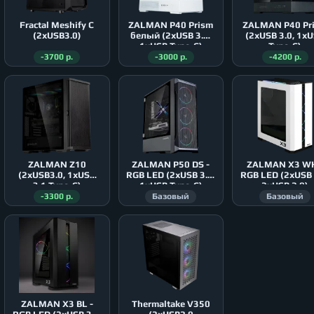
Fractal Meshify C
ZALMAN P40 Prism
ZALMAN P40 Pr
(2xUSB3.0)
белый (2xUSB 3.0,
(2xUSB 3.0, 1x
1xUSB Type-C)
Type-C)
-3700 р.
-3000 р.
-4200 р.
ZALMAN Z10
ZALMAN P50 DS -
ZALMAN X3 WH
(2xUSB3.0, 1xUSB
RGB LED (2xUSB 3.0,
RGB LED (2xUSB 
3.1 Type-C)
1xUSB Type-C)
2xUSB 2.0)
-3300 р.
Базовый
Базовый
ZALMAN X3 BL -
Thermaltake V350