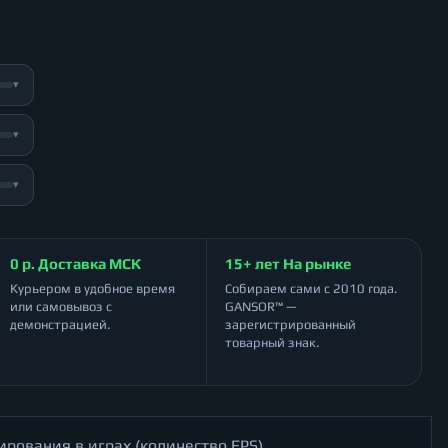
▾
▾
▾
0 р. Доставка МСК
15+ лет На рынке
Курьером в удобное время
Собираем сами с 2010 года.
или самовывоз с
GANSOR™ —
демонстрацией.
зарегистрированный
товарный знак.
ирования в играх (количество FPS)