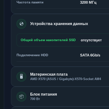
Частота памяти
3200 МГц
💿
Устройства хранения данных
Общий объем накопителей SSD
отсутствует
Подключение HDD
SATA 6Gb/s
Материнская плата
🖥️
AMD X570 (ASUS / Gigabyte)
•
X570
•
Socket AM4
Блок питания
📦
700 Вт