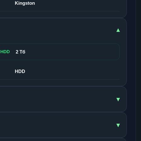
Kingston
▾
 HDD
2 Тб
HDD
▾
▾