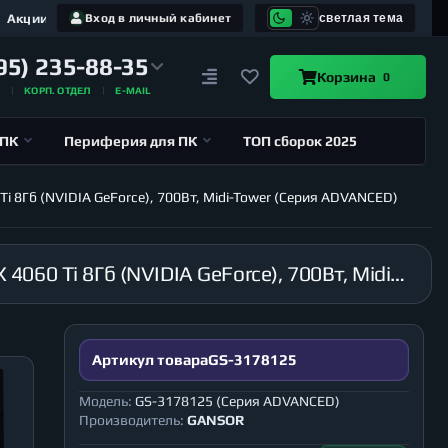
Акции
Вход в личный кабинет
светлая тема
95) 235-88-35
Корзина
0
А
КОРП. ОТДЕЛ
E-MAIL
 ПК
Периферия для ПК
ТОП сборок 2025
i 8Гб (NVIDIA GeForce), 700Вт, Midi-Tower (Серия ADVANCED)
Компьютер GANSOR-3178125 AMD Ryzen 7 5800X 3.8 ГГц, X570, 8Гб 3200 МГц, HDD 2Тб, RTX 4060 Ti 8Гб (NVIDIA GeForce), 700Вт, Midi-Tower (Серия ADVANCED)
Артикул товара
GS-3178125
Модель:
GS-3178125 (Серия ADVANCED)
Производитель:
GANSOR