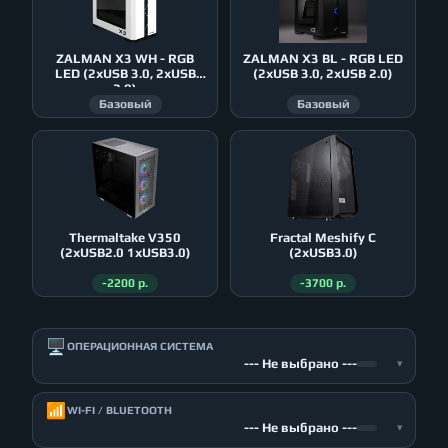
ZALMAN X3 WH - RGB
ZALMAN X3 BL - RGB LED
LED (2xUSB 3.0, 2xUSB
(2xUSB 3.0, 2xUSB 2.0)
2.0)
Базовый
Базовый
Thermaltake V350
Fractal Meshify C
(2xUSB2.0 1xUSB3.0)
(2xUSB3.0)
-2200 р.
-3700 р.
🖥️
ОПЕРАЦИОННАЯ СИСТЕМА
--- Не выбрано ---
▾
📶
WI-FI / BLUETOOTH
--- Не выбрано ---
▾