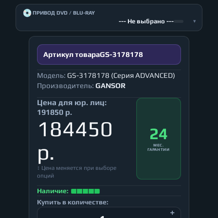
💿
ПРИВОД DVD / BLU-RAY
--- Не выбрано ---
▾
Артикул товара
GS-3178178
Модель:
GS-3178178 (Серия ADVANCED)
Производитель:
GANSOR
Цена для юр. лиц:
191850 р.
184450
24
р.
МЕС.
ГАРАНТИИ
↕ Цена меняется при выборе
опций
Наличие:
Купить в количестве: