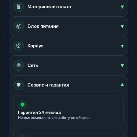
▾
🖥️
Материнская плата
▾
📦
Блок питания
▾
📦
Корпус
▾
🌐
Сеть
🛡️
▾
Сервис и гарантия
🛡️
Гарантия 24 месяца
На все компоненты и работу по сборке.