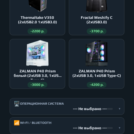
Thermaltake V350
Fractal Meshify C
(2xUSB2.0 1xUSB3.0)
(2xUSB3.0)
-2200 р.
-3700 р.
ZALMAN P40 Prism
ZALMAN P40 Prism
белый (2xUSB 3.0, 1xUSB
(2xUSB 3.0, 1xUSB Type-C)
Type-C)
-3000 р.
-4200 р.
🖥️
ОПЕРАЦИОННАЯ СИСТЕМА
--- Не выбрано ---
▾
📶
WI-FI / BLUETOOTH
--- Не выбрано ---
▾