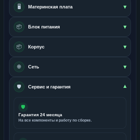
▾
🖥️
Материнская плата
▾
📦
Блок питания
▾
📦
Корпус
▾
🌐
Сеть
🛡️
▾
Сервис и гарантия
🛡️
Гарантия 24 месяца
На все компоненты и работу по сборке.