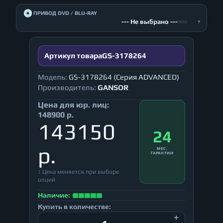
💿
ПРИВОД DVD / BLU-RAY
--- Не выбрано ---
▾
Артикул товара
GS-3178264
Модель:
GS-3178264 (Серия ADVANCED)
Производитель:
GANSOR
Цена для юр. лиц:
148900 р.
143150
24
р.
МЕС.
ГАРАНТИИ
↕ Цена меняется при выборе
опций
Наличие:
Купить в количестве: