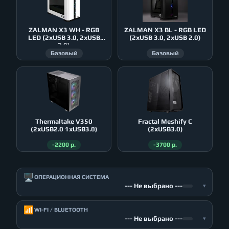
ZALMAN X3 WH - RGB
ZALMAN X3 BL - RGB LED
LED (2xUSB 3.0, 2xUSB
(2xUSB 3.0, 2xUSB 2.0)
2.0)
Базовый
Базовый
Thermaltake V350
Fractal Meshify C
(2xUSB2.0 1xUSB3.0)
(2xUSB3.0)
-2200 р.
-3700 р.
🖥️
ОПЕРАЦИОННАЯ СИСТЕМА
--- Не выбрано ---
▾
📶
WI-FI / BLUETOOTH
--- Не выбрано ---
▾