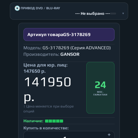
💿
ПРИВОД DVD / BLU-RAY
--- Не выбрано ---
▾
Артикул товара
GS-3178269
Модель:
GS-3178269 (Серия ADVANCED)
Производитель:
GANSOR
Цена для юр. лиц:
147650 р.
141950
24
р.
МЕС.
ГАРАНТИИ
↕ Цена меняется при выборе
опций
Наличие:
Купить в количестве: