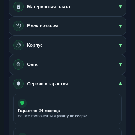
▾
🖥️
Материнская плата
▾
📦
Блок питания
▾
📦
Корпус
▾
🌐
Сеть
🛡️
▾
Сервис и гарантия
🛡️
Гарантия 24 месяца
На все компоненты и работу по сборке.