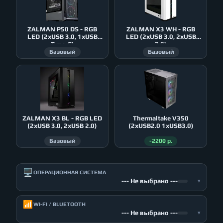
ZALMAN P50 DS - RGB
ZALMAN X3 WH - RGB
LED (2xUSB 3.0, 1xUSB
LED (2xUSB 3.0, 2xUSB
Type-C)
2.0)
Базовый
Базовый
ZALMAN X3 BL - RGB LED
Thermaltake V350
(2xUSB 3.0, 2xUSB 2.0)
(2xUSB2.0 1xUSB3.0)
Базовый
-2200 р.
🖥️
ОПЕРАЦИОННАЯ СИСТЕМА
--- Не выбрано ---
▾
📶
WI-FI / BLUETOOTH
--- Не выбрано ---
▾