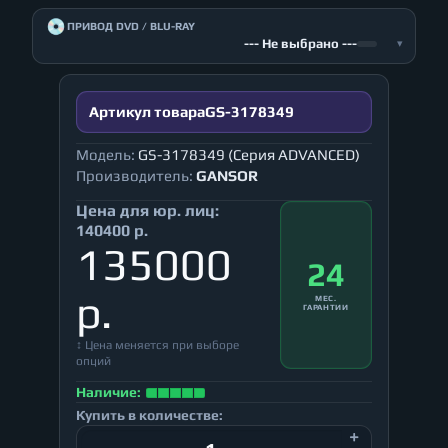
💿
ПРИВОД DVD / BLU-RAY
--- Не выбрано ---
▾
Артикул товара
GS-3178349
Модель:
GS-3178349 (Серия ADVANCED)
Производитель:
GANSOR
Цена для юр. лиц:
140400 р.
135000
24
р.
МЕС.
ГАРАНТИИ
↕ Цена меняется при выборе
опций
Наличие:
Купить в количестве: