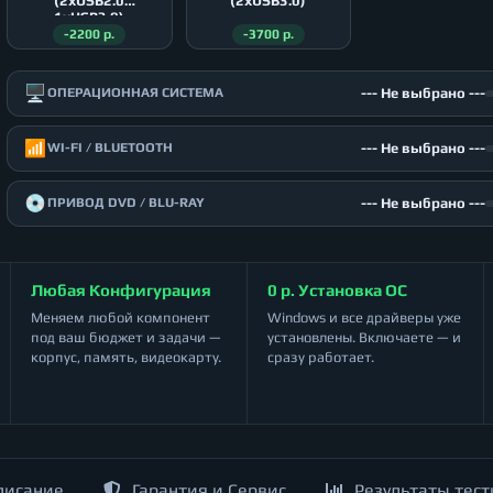
(2xUSB2.0
(2xUSB3.0)
1xUSB3.0)
-2200 р.
-3700 р.
🖥️
--- Не выбрано ---
ОПЕРАЦИОННАЯ СИСТЕМА
📶
--- Не выбрано ---
WI-FI / BLUETOOTH
💿
--- Не выбрано ---
ПРИВОД DVD / BLU-RAY
Любая Конфигурация
0 р. Установка ОС
Меняем любой компонент
Windows и все драйверы уже
под ваш бюджет и задачи —
установлены. Включаете — и
корпус, память, видеокарту.
сразу работает.
писание
Гарантия и Сервис
Результаты тест