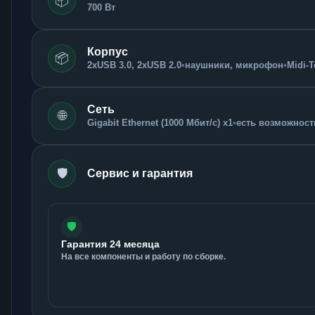
📦
700 Вт
Корпус
📦
2xUSB 3.0, 2xUSB 2.0
•
наушники, микрофон
•
Midi-
Сеть
🌐
Gigabit Ethernet (1000 Мбит/с) x1
•
есть возможность
🛡️
Сервис и гарантия
🛡️
Гарантия 24 месяца
На все компоненты и работу по сборке.