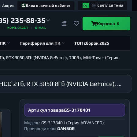
Акции
Вход в личный кабинет
светлая тема
95) 235-88-35
Корзина
0
А
КОРП. ОТДЕЛ
E-MAIL
 ПК
Периферия для ПК
ТОП сборок 2025
, RTX 3050 8Гб (NVIDIA GeForce), 700Вт, Midi-Tower (Серия
Компьютер GANSOR-3178401 AMD Ryzen 7 5800X 3.8 ГГц, X570, 64Гб 3200 МГц, SSD 120Гб, HDD 2Тб, RTX 3050 8Гб (NVIDIA GeForce), 700Вт, Midi-Tower (Серия ADVANCED)
Артикул товара
GS-3178401
Модель:
GS-3178401 (Серия ADVANCED)
Производитель:
GANSOR