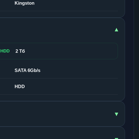
Kingston
▾
 HDD
2 Тб
SATA 6Gb/s
HDD
▾