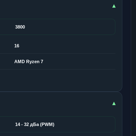
▾
3800
16
AMD Ryzen 7
▾
14 - 32 дБа (PWM)