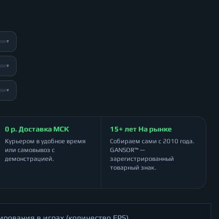
▾
▾
▾
0 р. Доставка МСК
15+ лет На рынке
Курьером в удобное время
Собираем сами с 2010 года.
или самовывоз с
GANSOR™ —
демонстрацией.
зарегистрированный
товарный знак.
ирования в играх (количество FPS)