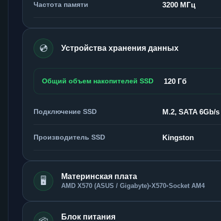
Частота памяти
3200 МГц
💿
Устройства хранения данных
Общий объем накопителей SSD
120 Гб
Подключение SSD
M.2, SATA 6Gb/s
Производитель SSD
Kingston
Материнская плата
🖥️
AMD X570 (ASUS / Gigabyte)
•
X570
•
Socket AM4
Блок питания