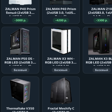
ZALMAN P40 Prism
ZALMAN P40 Prism
ZALMAN Z1
белый (2xUSB 3.0,
(2xUSB 3.0, 1xUSB
(2xUSB3.0, 1xU
1xUSB Type-C)
Type-C)
3.1 Type-C)
-3000 р.
-4200 р.
-3300 р.
ZALMAN P50 DS -
ZALMAN X3 WH -
ZALMAN X3 BL
RGB LED (2xUSB 3.0,
RGB LED (2xUSB 3.0,
RGB LED (2xUSB 
1xUSB Type-C)
2xUSB 2.0)
2xUSB 2.0)
Базовый
Базовый
Базовый
Thermaltake V350
Fractal Meshify C