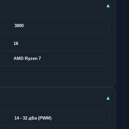
▾
3800
16
AMD Ryzen 7
▾
14 - 32 дБа (PWM)