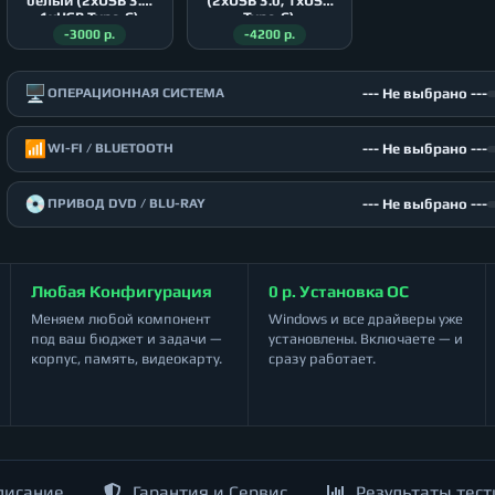
белый (2xUSB 3.0,
(2xUSB 3.0, 1xUSB
1xUSB Type-C)
Type-C)
-3000 р.
-4200 р.
🖥️
--- Не выбрано ---
ОПЕРАЦИОННАЯ СИСТЕМА
📶
--- Не выбрано ---
WI-FI / BLUETOOTH
💿
--- Не выбрано ---
ПРИВОД DVD / BLU-RAY
Любая Конфигурация
0 р. Установка ОС
Меняем любой компонент
Windows и все драйверы уже
под ваш бюджет и задачи —
установлены. Включаете — и
корпус, память, видеокарту.
сразу работает.
писание
Гарантия и Сервис
Результаты тест