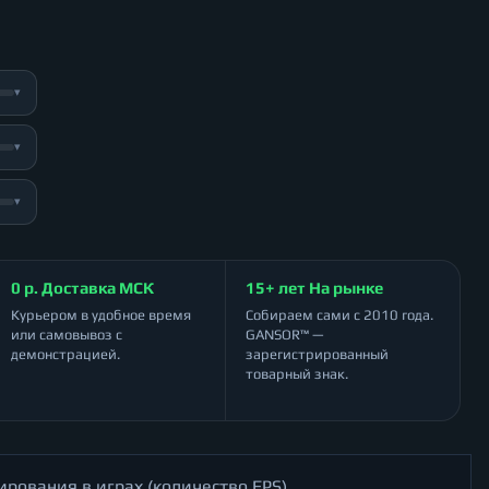
▾
▾
▾
0 р. Доставка МСК
15+ лет На рынке
Курьером в удобное время
Собираем сами с 2010 года.
или самовывоз с
GANSOR™ —
демонстрацией.
зарегистрированный
товарный знак.
ирования в играх (количество FPS)