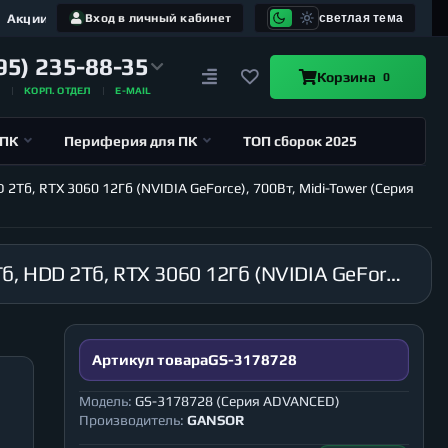
Акции
Вход в личный кабинет
светлая тема
95) 235-88-35
Корзина
0
А
КОРП. ОТДЕЛ
E-MAIL
 ПК
Периферия для ПК
ТОП сборок 2025
2Тб, RTX 3060 12Гб (NVIDIA GeForce), 700Вт, Midi-Tower (Серия
Компьютер GANSOR-3178728 AMD Ryzen 7 5800X 3.8 ГГц, X570, 8Гб 3200 МГц, SSD M.2 480Гб, HDD 2Тб, RTX 3060 12Гб (NVIDIA GeForce), 700Вт, Midi-Tower (Серия ADVANCED)
Артикул товара
GS-3178728
Модель:
GS-3178728 (Серия ADVANCED)
Производитель:
GANSOR