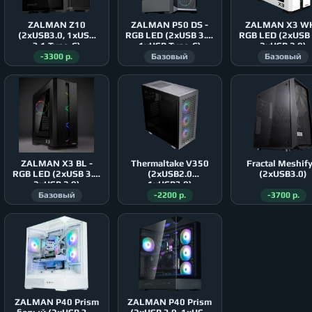
ZALMAN Z10
ZALMAN P50 DS -
ZALMAN X3 WH
(2xUSB3.0, 1xUSB
RGB LED (2xUSB 3.0,
RGB LED (2xUSB 
3.1 Type-C)
1xUSB Type-C)
2xUSB 2.0)
-3300 р.
Базовый
Базовый
ZALMAN X3 BL -
Thermaltake V350
Fractal Meshify C
RGB LED (2xUSB 3.0,
(2xUSB2.0
(2xUSB3.0)
2xUSB 2.0)
1xUSB3.0)
Базовый
-2200 р.
-3700 р.
ZALMAN P40 Prism
ZALMAN P40 Prism