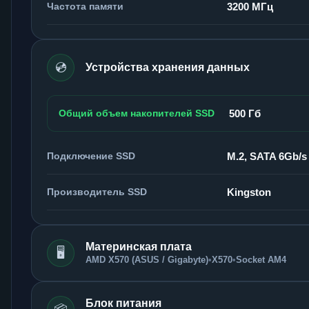
Частота памяти
3200 МГц
💿
Устройства хранения данных
Общий объем накопителей SSD
500 Гб
Подключение SSD
M.2, SATA 6Gb/s
Производитель SSD
Kingston
Материнская плата
🖥️
AMD X570 (ASUS / Gigabyte)
•
X570
•
Socket AM4
Блок питания