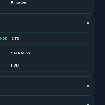
Kingston
▾
 HDD
2 Тб
SATA 6Gb/s
HDD
▾