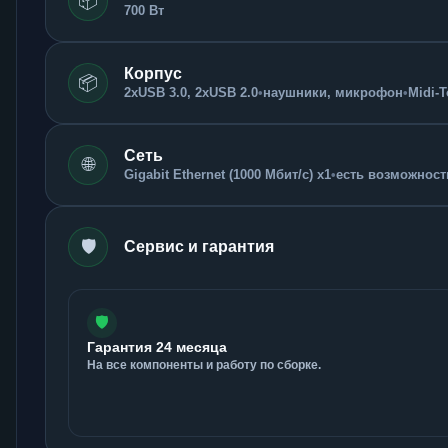
📦
700 Вт
Корпус
📦
2xUSB 3.0, 2xUSB 2.0
•
наушники, микрофон
•
Midi-
Сеть
🌐
Gigabit Ethernet (1000 Мбит/с) x1
•
есть возможность
🛡️
Сервис и гарантия
🛡️
Гарантия 24 месяца
На все компоненты и работу по сборке.