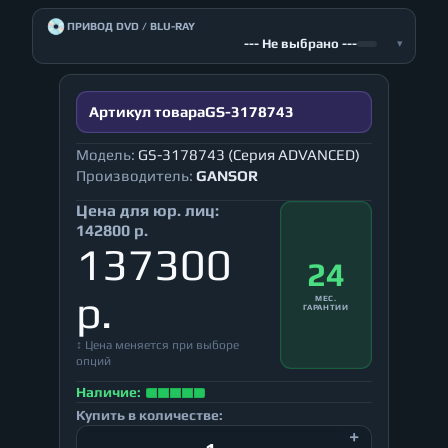
💿
ПРИВОД DVD / BLU-RAY
--- Не выбрано ---
▾
Артикул товара
GS-3178743
Модель:
GS-3178743 (Серия ADVANCED)
Производитель:
GANSOR
Цена для юр. лиц:
142800 р.
137300
24
р.
МЕС.
ГАРАНТИИ
↕ Цена меняется при выборе
опций
Наличие:
Купить в количестве: