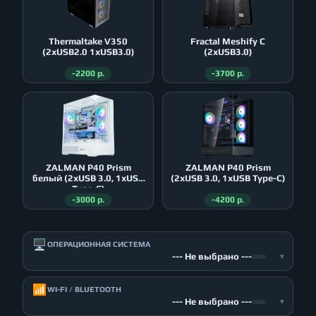
Thermaltake V350
Fractal Meshify C
(2xUSB2.0 1xUSB3.0)
(2xUSB3.0)
-2200 р.
-3700 р.
ZALMAN P40 Prism
ZALMAN P40 Prism
белый (2xUSB 3.0, 1xUSB
(2xUSB 3.0, 1xUSB Type-C)
Type-C)
-3000 р.
-4200 р.
🖥️
ОПЕРАЦИОННАЯ СИСТЕМА
--- Не выбрано ---
▾
📶
WI-FI / BLUETOOTH
--- Не выбрано ---
▾