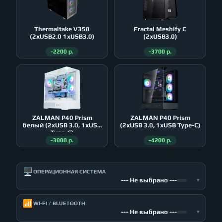
Thermaltake V350
Fractal Meshify C
(2xUSB2.0 1xUSB3.0)
(2xUSB3.0)
-2200 р.
-3700 р.
ZALMAN P40 Prism
ZALMAN P40 Prism
белый (2xUSB 3.0, 1xUSB
(2xUSB 3.0, 1xUSB Type-C)
Type-C)
-3000 р.
-4200 р.
🖥️
ОПЕРАЦИОННАЯ СИСТЕМА
--- Не выбрано ---
▾
📶
WI-FI / BLUETOOTH
--- Не выбрано ---
▾