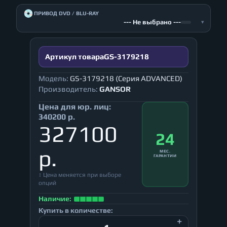
💿
ПРИВОД DVD / BLU-RAY
--- Не выбрано ---
▾
Артикул товара
GS-3179218
Модель:
GS-3179218 (Серия ADVANCED)
Производитель:
GANSOR
Цена для юр. лиц:
340200 р.
327100
24
р.
МЕС.
ГАРАНТИИ
↕ Цена меняется при выборе
опций
Наличие:
Купить в количестве: