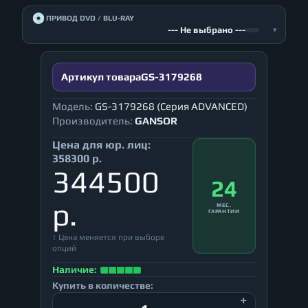
💿
ПРИВОД DVD / BLU-RAY
--- Не выбрано ---
▾
Артикул товара
GS-3179268
Модель:
GS-3179268 (Серия ADVANCED)
Производитель:
GANSOR
Цена для юр. лиц:
358300 р.
344500
24
р.
МЕС.
ГАРАНТИИ
↕ Цена меняется при выборе
опций
Наличие:
Купить в количестве: