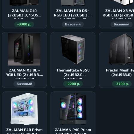
ZALMAN Z10
ZALMAN P50 DS -
ZALMAN X3 WH
(2xUSB3.0, 1xUSB
RGB LED (2xUSB 3.0,
RGB LED (2xUSB 
3.1 Type-C)
1xUSB Type-C)
2xUSB 2.0)
-3300 р.
Базовый
Базовый
ZALMAN X3 BL -
Thermaltake V350
Fractal Meshify C
RGB LED (2xUSB 3.0,
(2xUSB2.0
(2xUSB3.0)
2xUSB 2.0)
1xUSB3.0)
Базовый
-2200 р.
-3700 р.
ZALMAN P40 Prism
ZALMAN P40 Prism