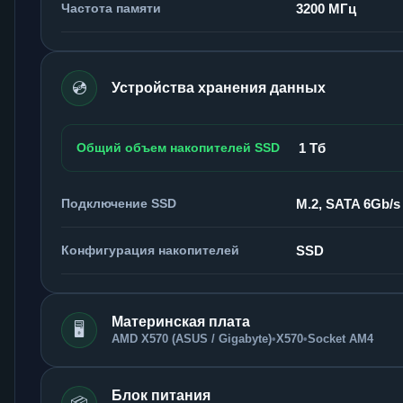
Частота памяти
3200 МГц
💿
Устройства хранения данных
Общий объем накопителей SSD
1 Тб
Подключение SSD
M.2, SATA 6Gb/s
Конфигурация накопителей
SSD
Материнская плата
🖥️
AMD X570 (ASUS / Gigabyte)
•
X570
•
Socket AM4
Блок питания