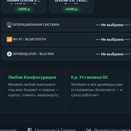
белый (2xUSB 3.0,
(2xUSB 3.0, 1xUSB
1xUSB Type-C)
Type-C)
-3000 р.
-4200 р.
🖥️
--- Не выбрано ---
ОПЕРАЦИОННАЯ СИСТЕМА
📶
--- Не выбрано ---
WI-FI / BLUETOOTH
💿
--- Не выбрано ---
ПРИВОД DVD / BLU-RAY
Любая Конфигурация
0 р. Установка ОС
Меняем любой компонент
Windows и все драйверы уже
под ваш бюджет и задачи —
установлены. Включаете — и
корпус, память, видеокарту.
сразу работает.
писание
Гарантия и Сервис
Результаты тест