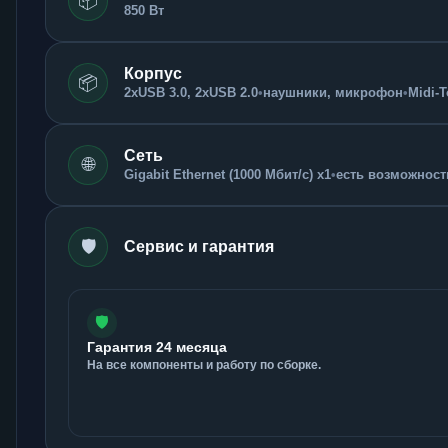
📦
850 Вт
Корпус
📦
2xUSB 3.0, 2xUSB 2.0
•
наушники, микрофон
•
Midi-
Сеть
🌐
Gigabit Ethernet (1000 Мбит/с) x1
•
есть возможность
🛡️
Сервис и гарантия
🛡️
Гарантия 24 месяца
На все компоненты и работу по сборке.