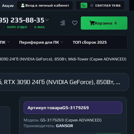
Акции
Вход в личный кабинет
светлая тема
95) 235-88-35
Корзина
0
А
КОРП. ОТДЕЛ
E-MAIL
 ПК
Периферия для ПК
ТОП сборок 2025
090 24Гб (NVIDIA GeForce), 850Вт, Midi-Tower (Серия ADVANCED)
Компьютер GANSOR-3179269 AMD Ryzen 7 5800X 3.8 ГГц, X570, 32Гб 3200 МГц, SSD M.2 1Тб, RTX 3090 24Гб (NVIDIA GeForce), 850Вт, Midi-Tower (Серия ADVANCED)
Артикул товара
GS-3179269
Модель:
GS-3179269 (Серия ADVANCED)
Производитель:
GANSOR