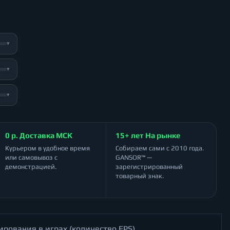
▾
▾
▾
0 р. Доставка МСК
15+ лет На рынке
Курьером в удобное время
Собираем сами с 2010 года.
или самовывоз с
GANSOR™ —
демонстрацией.
зарегистрированный
товарный знак.
ирования в играх (количество FPS)