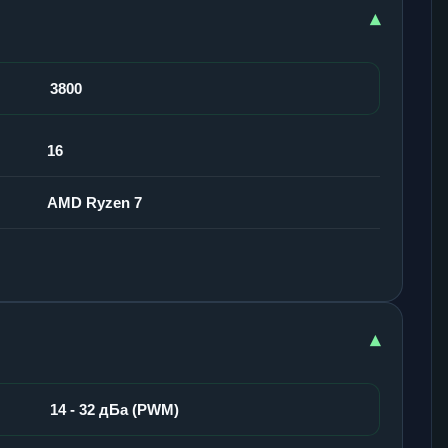
▾
3800
16
AMD Ryzen 7
▾
14 - 32 дБа (PWM)