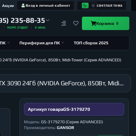
Акции
Вход в личный кабинет
светлая тема
95) 235-88-35
Корзина
0
А
КОРП. ОТДЕЛ
E-MAIL
 ПК
Периферия для ПК
ТОП сборок 2025
 24Гб (NVIDIA GeForce), 850Вт, Midi-Tower (Серия ADVANCED)
Компьютер GANSOR-3179270 AMD Ryzen 7 5800X 3.8 ГГц, X570, 32Гб 3200 МГц, HDD 1Тб, RTX 3090 24Гб (NVIDIA GeForce), 850Вт, Midi-Tower (Серия ADVANCED)
Артикул товара
GS-3179270
Модель:
GS-3179270 (Серия ADVANCED)
Производитель:
GANSOR