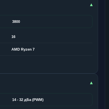
▾
3800
16
AMD Ryzen 7
▾
14 - 32 дБа (PWM)