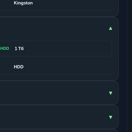
Kingston
▾
 HDD
1 Тб
HDD
▾
▾