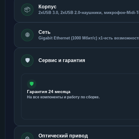
Корпус
📦
2xUSB 3.0, 2xUSB 2.0
•
наушники, микрофон
•
Midi-
Сеть
🌐
Gigabit Ethernet (1000 Мбит/с) x1
•
есть возможность
🛡️
Сервис и гарантия
🛡️
Гарантия 24 месяца
На все компоненты и работу по сборке.
Оптический привод
⚙️