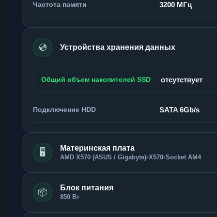
Частота памяти
3200 МГц
💿
Устройства хранения данных
Общий объем накопителей SSD
отсутствует
Подключение HDD
SATA 6Gb/s
Материнская плата
🖥️
AMD X570 (ASUS / Gigabyte)
•
X570
•
Socket AM4
Блок питания
📦
850 Вт