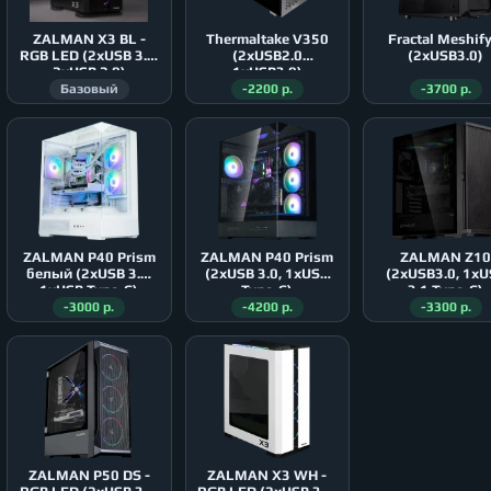
ZALMAN X3 BL -
Thermaltake V350
Fractal Meshify C
RGB LED (2xUSB 3.0,
(2xUSB2.0
(2xUSB3.0)
2xUSB 2.0)
1xUSB3.0)
Базовый
-2200 р.
-3700 р.
ZALMAN P40 Prism
ZALMAN P40 Prism
ZALMAN Z1
белый (2xUSB 3.0,
(2xUSB 3.0, 1xUSB
(2xUSB3.0, 1xU
1xUSB Type-C)
Type-C)
3.1 Type-C)
-3000 р.
-4200 р.
-3300 р.
ZALMAN P50 DS -
ZALMAN X3 WH -