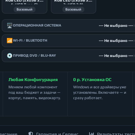
RGB LED (2xUSB 3.0,
RGB LED (2xUSB 3.0,
1xUSB Type-C)
2xUSB 2.0)
Базовый
Базовый
🖥️
--- Не выбрано ---
ОПЕРАЦИОННАЯ СИСТЕМА
📶
--- Не выбрано ---
WI-FI / BLUETOOTH
💿
--- Не выбрано ---
ПРИВОД DVD / BLU-RAY
Любая Конфигурация
0 р. Установка ОС
Меняем любой компонент
Windows и все драйверы уже
под ваш бюджет и задачи —
установлены. Включаете — и
корпус, память, видеокарту.
сразу работает.
писание
Гарантия и Сервис
Результаты тест