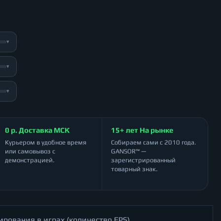
▾
▾
▾
0 р. Доставка МСК
15+ лет На рынке
Курьером в удобное время
Собираем сами с 2010 года.
или самовывоз с
GANSOR™ —
демонстрацией.
зарегистрированный
товарный знак.
ирования в играх (количество FPS)