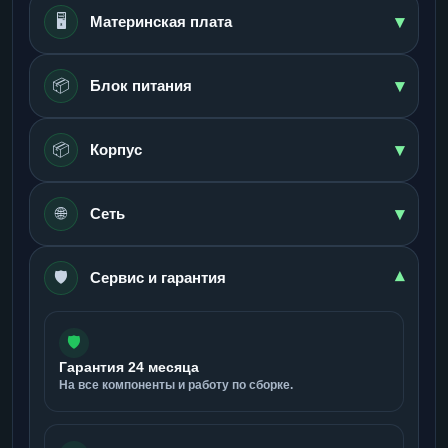
▾
🖥️
Материнская плата
▾
📦
Блок питания
▾
📦
Корпус
▾
🌐
Сеть
🛡️
▾
Сервис и гарантия
🛡️
Гарантия 24 месяца
На все компоненты и работу по сборке.