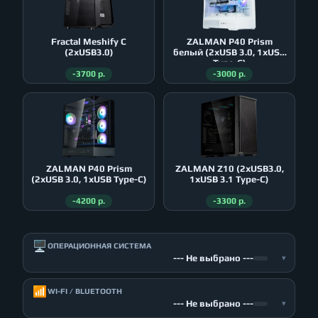
Fractal Meshify C
ZALMAN P40 Prism
(2xUSB3.0)
белый (2xUSB 3.0, 1xUSB
Type-C)
-3700 р.
-3000 р.
ZALMAN P40 Prism
ZALMAN Z10 (2xUSB3.0,
(2xUSB 3.0, 1xUSB Type-C)
1xUSB 3.1 Type-C)
-4200 р.
-3300 р.
🖥️
ОПЕРАЦИОННАЯ СИСТЕМА
--- Не выбрано ---
▾
📶
WI-FI / BLUETOOTH
--- Не выбрано ---
▾