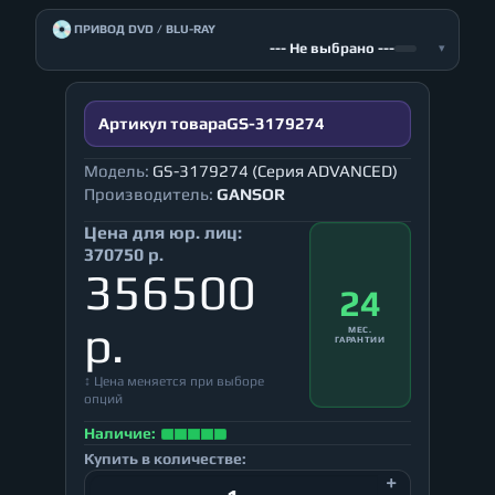
💿
ПРИВОД DVD / BLU-RAY
--- Не выбрано ---
▾
Артикул товара
GS-3179274
Модель:
GS-3179274 (Серия ADVANCED)
Производитель:
GANSOR
Цена для юр. лиц:
370750 р.
356500
24
р.
МЕС.
ГАРАНТИИ
↕ Цена меняется при выборе
опций
Наличие:
Купить в количестве: