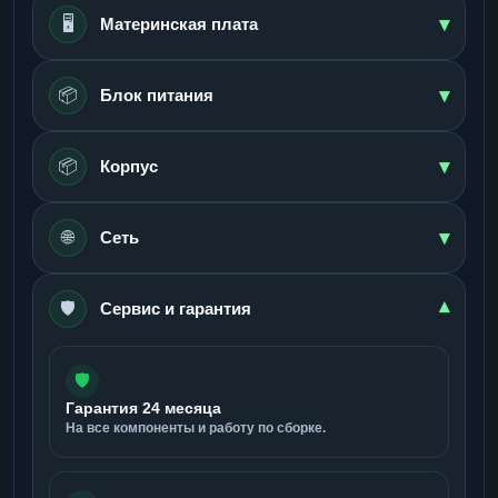
▾
🖥️
Материнская плата
▾
📦
Блок питания
▾
📦
Корпус
▾
🌐
Сеть
🛡️
▾
Сервис и гарантия
🛡️
Гарантия 24 месяца
На все компоненты и работу по сборке.