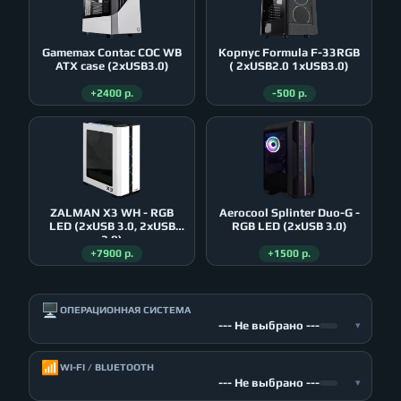
Gamemax Contac COC WB
Корпус Formula F-33RGB
ATX case (2xUSB3.0)
( 2xUSB2.0 1xUSB3.0)
+2400 р.
-500 р.
ZALMAN X3 WH - RGB
Aerocool Splinter Duo-G -
LED (2xUSB 3.0, 2xUSB
RGB LED (2xUSB 3.0)
2.0)
+7900 р.
+1500 р.
🖥️
ОПЕРАЦИОННАЯ СИСТЕМА
--- Не выбрано ---
▾
📶
WI-FI / BLUETOOTH
--- Не выбрано ---
▾