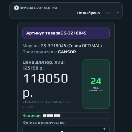
💿
ПРИВОД DVD / BLU-RAY
--- Не выбрано ---
▾
Артикул товара
GS-3218045
Модель:
GS-3218045 (Серия OPTIMAL)
Производитель:
GANSOR
Цена для юр. лиц:
125150 р.
118050
24
р.
МЕС.
ГАРАНТИИ
↕ Цена меняется при выборе
опций
Наличие:
Купить в количестве: