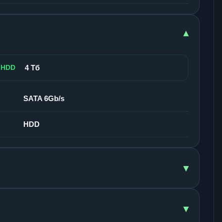
▾
 HDD
4 Тб
SATA 6Gb/s
HDD
▾
▾