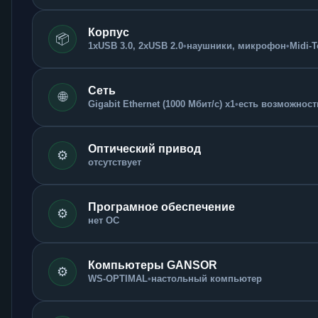
Корпус
📦
1xUSB 3.0, 2xUSB 2.0
•
наушники, микрофон
•
Midi-
Сеть
🌐
Gigabit Ethernet (1000 Мбит/с) x1
•
есть возможность
Оптический привод
⚙️
отсутствует
Програмное обеспечение
⚙️
нет ОС
Компьютеры GANSOR
⚙️
WS-OPTIMAL
•
настольный компьютер