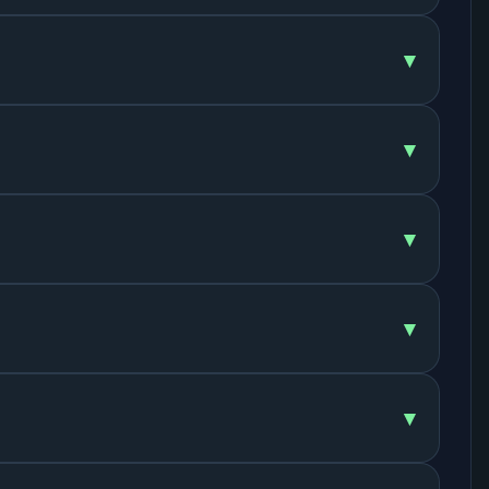
▾
▾
▾
▾
▾