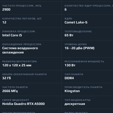
ЧАСТОТА ПРОЦЕССОРА, МГЦ
КОЛИЧЕСТВО ЯДЕР ПРОЦЕССОРА, 
2900
6
КОЛИЧЕСТВО ПОТОКОВ, ШТ.
ЯДРО
12
Comet Lake-S
ЛИНЕЙКА ПРОЦЕССОРА
ТЕПЛОВЫДЕЛЕНИЕ
Intel Core i5
65 Вт
ОХЛАЖДЕНИЕ ПРОЦЕССОРА
УРОВЕНЬ ШУМА
Система воздушного
16 - 20 дБа (PWM)
охлаждения
РАЗМЕРЫ ВЕНТИЛЯТОРА
РАССЕИВАЕМАЯ МОЩНОСТЬ
120 x 120 x 25 мм
130 Вт
ОБЪЁМ ОПЕРАТИВНОЙ ПАМЯТИ
ТИП ПАМЯТИ
32 Гб
DDR4
ЧАСТОТА ПАМЯТИ
ПРОИЗВОДИТЕЛЬ ПАМЯТИ
2666 МГц
Kingston
СЕРИЯ ВИДЕОКАРТ
ТИП ВИДЕОКАРТЫ
Nvidia Quadro RTX A5000
дискретная
ОБЪЕМ ВИДЕОПАМЯТИ
ВИДЕО-ВЫХОДЫ