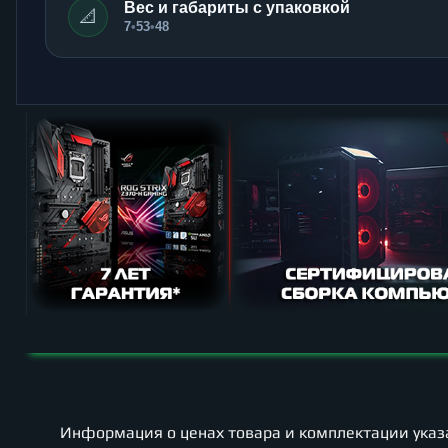
Вес и габариты с упаковкой
📐
7
•
53
•
48
Информация о ценах товара и комплектации указа