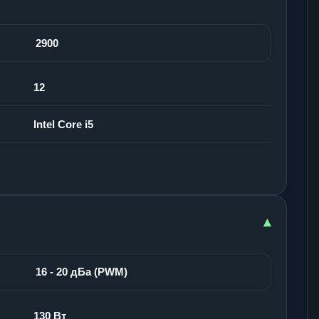
2900
12
Intel Core i5
▾
16 - 20 дБа (PWM)
130 Вт