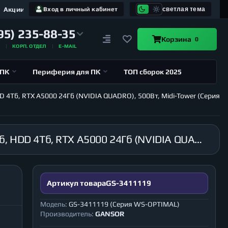
Акции
Вход в личный кабинет
светлая тема
95) 235-88-35
Корзина
0
А
КОРП. ОТДЕЛ
E-MAIL
 ПК
Периферия для ПК
ТОП сборок 2025
D 4Тб, RTX A5000 24Гб (NVIDIA QUADRO), 500Вт, Midi-Tower (Серия
Рабочая станция GANSOR-3411119 Intel i5-10400F 2.9 ГГц, B460M, 32Гб 2666 МГц, SSD 480Гб, HDD 4Тб, RTX A5000 24Гб (NVIDIA QUADRO), 500Вт, Midi-Tower (Серия WS-OPTIMAL)
Артикул товара
GS-3411119
Модель:
GS-3411119 (Серия WS-OPTIMAL)
Производитель:
GANSOR