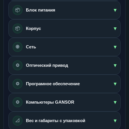
▾
📦
Блок питания
▾
📦
Корпус
▾
🌐
Сеть
▾
⚙️
Оптический привод
▾
⚙️
Програмное обеспечение
▾
⚙️
Компьютеры GANSOR
▾
📐
Вес и габариты с упаковкой