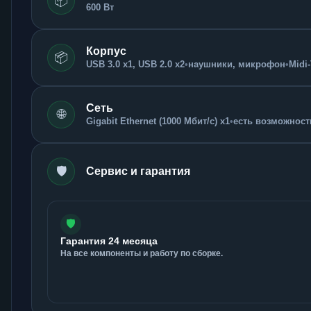
📦
600 Вт
Корпус
📦
USB 3.0 x1, USB 2.0 x2
•
наушники, микрофон
•
Midi
Сеть
🌐
Gigabit Ethernet (1000 Мбит/с) x1
•
есть возможность
🛡️
Сервис и гарантия
🛡️
Гарантия 24 месяца
На все компоненты и работу по сборке.