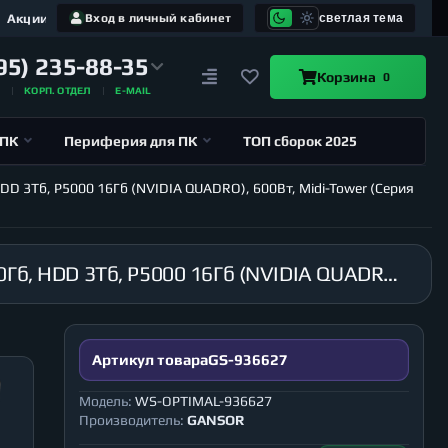
Акции
Вход в личный кабинет
светлая тема
95) 235-88-35
Корзина
0
А
КОРП. ОТДЕЛ
E-MAIL
 ПК
Периферия для ПК
ТОП сборок 2025
HDD 3Тб, P5000 16Гб (NVIDIA QUADRO), 600Вт, Midi-Tower (Серия
Графическая станция GANSOR-936627 Intel i9-10940X 3.3 ГГц, X299, 32Гб 2666 МГц, SSD 240Гб, HDD 3Тб, P5000 16Гб (NVIDIA QUADRO), 600Вт, Midi-Tower (Серия WS-OPTIMAL)
Артикул товара
GS-936627
Модель:
WS-OPTIMAL-936627
Производитель:
GANSOR