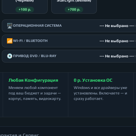
(Чёрный)
StarLight (Белый)
+100 р.
+700 р.
🖥️
--- Не выбрано ---
ОПЕРАЦИОННАЯ СИСТЕМА
📶
--- Не выбрано ---
WI-FI / BLUETOOTH
💿
--- Не выбрано ---
ПРИВОД DVD / BLU-RAY
Любая Конфигурация
0 р. Установка ОС
Меняем любой компонент
Windows и все драйверы уже
под ваш бюджет и задачи —
установлены. Включаете — и
корпус, память, видеокарту.
сразу работает.
арантия и Сервис