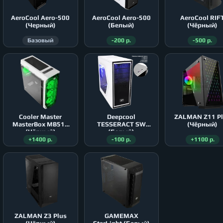
AeroСool Aero-500
AeroСool Aero-500
AeroСool RIF
(Черный)
(Белый)
(Чёрный)
Базовый
-200 р.
-500 р.
Cooler Master
Deepcool
ZALMAN Z11 P
MasterBox MB511
TESSERACT SW
(Чёрный)
(Чёрный)
(Белый)
+1400 р.
-100 р.
+1100 р.
ZALMAN Z3 Plus
GAMEMAX