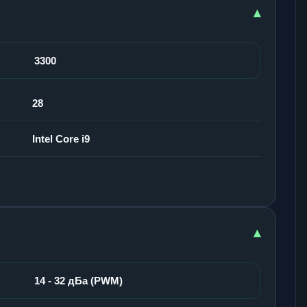
▾
3300
28
Intel Core i9
▾
14 - 32 дБа (PWM)