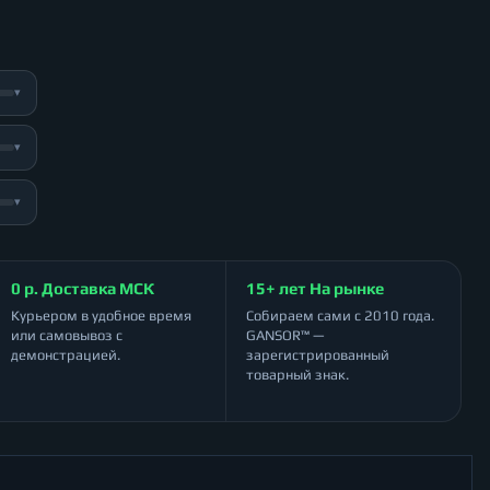
▾
▾
▾
0 р. Доставка МСК
15+ лет На рынке
Курьером в удобное время
Собираем сами с 2010 года.
или самовывоз с
GANSOR™ —
демонстрацией.
зарегистрированный
товарный знак.