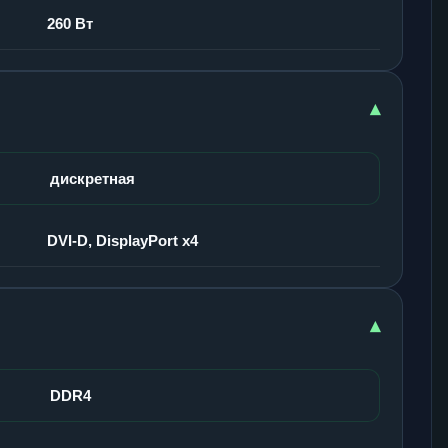
260 Вт
▾
дискретная
DVI-D, DisplayPort x4
▾
DDR4