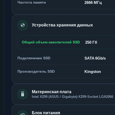
Частота памяти
2666 МГц
💿
Устройства хранения данных
Общий объем накопителей SSD
250 Гб
Подключение SSD
SATA 6Gb/s
Производитель SSD
Kingston
Материнская плата
🖥️
Intel X299 (ASUS / Gigabyte)
•
X299
•
Socket LGA2066
Блок питания