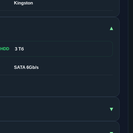
Kingston
▾
 HDD
3 Тб
SATA 6Gb/s
▾