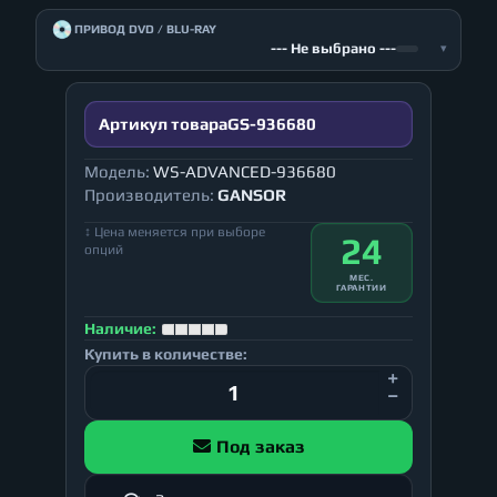
💿
ПРИВОД DVD / BLU-RAY
--- Не выбрано ---
▾
Артикул товара
GS-936680
Модель:
WS-ADVANCED-936680
Производитель:
GANSOR
↕ Цена меняется при выборе
24
опций
МЕС.
ГАРАНТИИ
Наличие:
Купить в количестве:
Под заказ