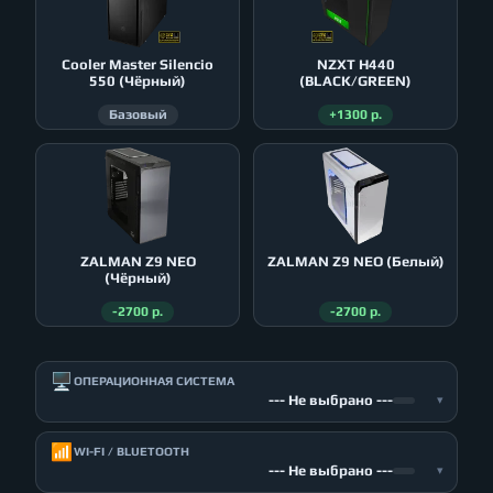
Cooler Master Silencio
NZXT H440
550 (Чёрный)
(BLACK/GREEN)
Базовый
+1300 р.
ZALMAN Z9 NEO
ZALMAN Z9 NEO (Белый)
(Чёрный)
-2700 р.
-2700 р.
🖥️
ОПЕРАЦИОННАЯ СИСТЕМА
--- Не выбрано ---
▾
📶
WI-FI / BLUETOOTH
--- Не выбрано ---
▾