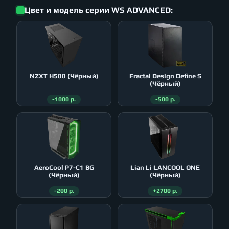
Цвет и модель серии WS ADVANCED:
NZXT H500 (Чёрный)
Fractal Design Define S
(Чёрный)
-1000 р.
-500 р.
AeroСool P7-C1 BG
Lian Li LANCOOL ONE
(Чёрный)
(Чёрный)
-200 р.
+2700 р.