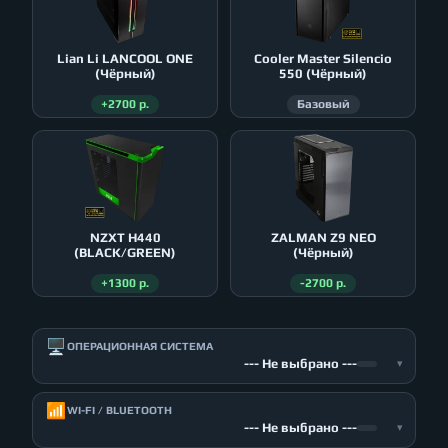
Lian Li LANCOOL ONE
Cooler Master Silencio
(Чёрный)
550 (Чёрный)
+2700 р.
Базовый
NZXT H440
ZALMAN Z9 NEO
(BLACK/GREEN)
(Чёрный)
+1300 р.
-2700 р.
🖥️
ОПЕРАЦИОННАЯ СИСТЕМА
--- Не выбрано ---
▾
📶
WI-FI / BLUETOOTH
--- Не выбрано ---
▾