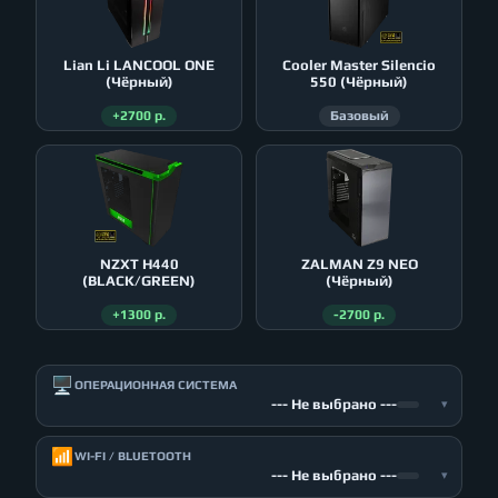
Lian Li LANCOOL ONE
Cooler Master Silencio
(Чёрный)
550 (Чёрный)
+2700 р.
Базовый
NZXT H440
ZALMAN Z9 NEO
(BLACK/GREEN)
(Чёрный)
+1300 р.
-2700 р.
🖥️
ОПЕРАЦИОННАЯ СИСТЕМА
--- Не выбрано ---
▾
📶
WI-FI / BLUETOOTH
--- Не выбрано ---
▾