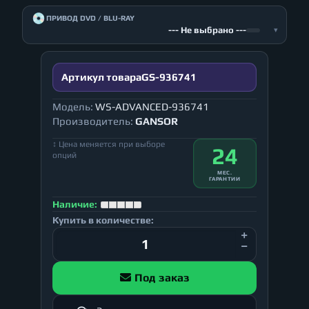
💿
ПРИВОД DVD / BLU-RAY
--- Не выбрано ---
▾
Артикул товара
GS-936741
Модель:
WS-ADVANCED-936741
Производитель:
GANSOR
↕ Цена меняется при выборе
24
опций
МЕС.
ГАРАНТИИ
Наличие:
Купить в количестве:
Под заказ