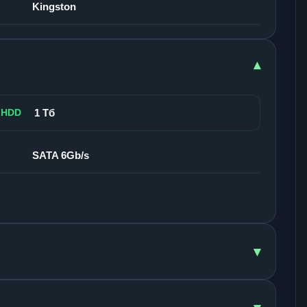
Kingston
▾
 HDD
1 Тб
SATA 6Gb/s
▾