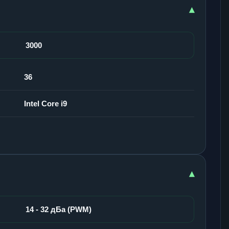
▾
3000
36
Intel Core i9
▾
14 - 32 дБа (PWM)