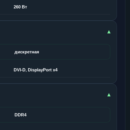
260 Вт
▾
дискретная
DVI-D, DisplayPort x4
▾
DDR4