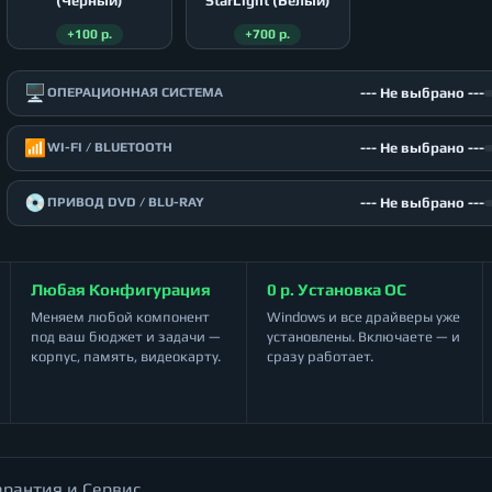
(Чёрный)
StarLight (Белый)
+100 р.
+700 р.
🖥️
--- Не выбрано ---
ОПЕРАЦИОННАЯ СИСТЕМА
📶
--- Не выбрано ---
WI-FI / BLUETOOTH
💿
--- Не выбрано ---
ПРИВОД DVD / BLU-RAY
Любая Конфигурация
0 р. Установка ОС
Меняем любой компонент
Windows и все драйверы уже
под ваш бюджет и задачи —
установлены. Включаете — и
корпус, память, видеокарту.
сразу работает.
арантия и Сервис