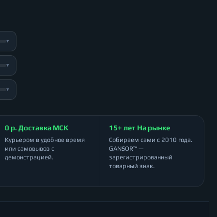
▾
▾
▾
0 р. Доставка МСК
15+ лет На рынке
Курьером в удобное время
Собираем сами с 2010 года.
или самовывоз с
GANSOR™ —
демонстрацией.
зарегистрированный
товарный знак.