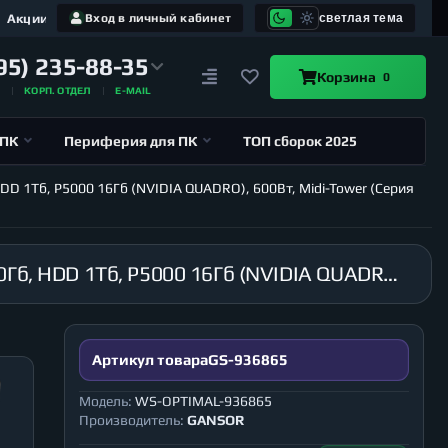
Акции
Вход в личный кабинет
светлая тема
95) 235-88-35
Корзина
0
А
КОРП. ОТДЕЛ
E-MAIL
 ПК
Периферия для ПК
ТОП сборок 2025
HDD 1Тб, P5000 16Гб (NVIDIA QUADRO), 600Вт, Midi-Tower (Серия
Графическая станция GANSOR-936865 Intel i9-10980XE 3.0 ГГц, X299, 8Гб 2666 МГц, SSD 240Гб, HDD 1Тб, P5000 16Гб (NVIDIA QUADRO), 600Вт, Midi-Tower (Серия WS-OPTIMAL)
Артикул товара
GS-936865
Модель:
WS-OPTIMAL-936865
Производитель:
GANSOR