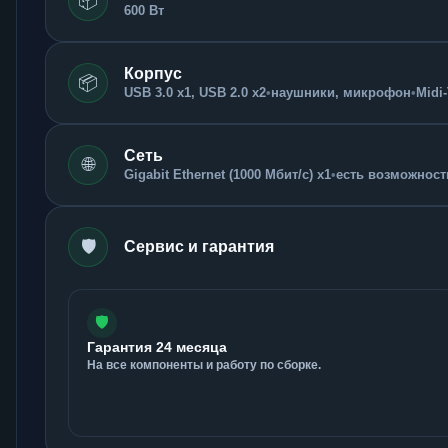
📦
600 Вт
Корпус
📦
USB 3.0 x1, USB 2.0 x2
•
наушники, микрофон
•
Midi
Сеть
🌐
Gigabit Ethernet (1000 Мбит/с) x1
•
есть возможность
🛡️
Сервис и гарантия
🛡️
Гарантия 24 месяца
На все компоненты и работу по сборке.