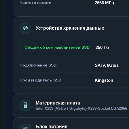
Частота памяти
2666 МГц
💿
Устройства хранения данных
Общий объем накопителей SSD
250 Гб
Подключение SSD
SATA 6Gb/s
Производитель SSD
Kingston
Материнская плата
🖥️
Intel X299 (ASUS / Gigabyte)
•
X299
•
Socket LGA2066
Блок питания