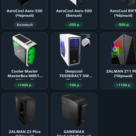
AeroСool Aero-500
AeroСool Aero-500
AeroСool RIF
(Черный)
(Белый)
(Чёрный)
Базовый
-200 р.
-500 р.
Cooler Master
Deepcool
ZALMAN Z11 P
MasterBox MB511
TESSERACT SW
(Чёрный)
(Чёрный)
(Белый)
+1400 р.
-100 р.
+1100 р.
ZALMAN Z3 Plus
GAMEMAX