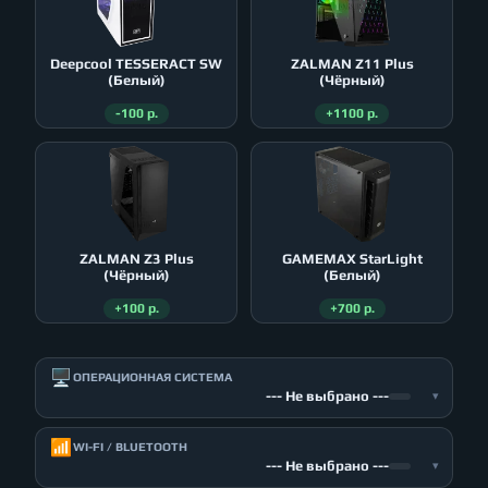
Deepcool TESSERACT SW
ZALMAN Z11 Plus
(Белый)
(Чёрный)
-100 р.
+1100 р.
ZALMAN Z3 Plus
GAMEMAX StarLight
(Чёрный)
(Белый)
+100 р.
+700 р.
🖥️
ОПЕРАЦИОННАЯ СИСТЕМА
--- Не выбрано ---
▾
📶
WI-FI / BLUETOOTH
--- Не выбрано ---
▾