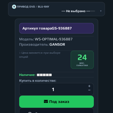
💿
ПРИВОД DVD / BLU-RAY
--- Не выбрано ---
▾
Артикул товара
GS-936887
Модель:
WS-OPTIMAL-936887
Производитель:
GANSOR
↕ Цена меняется при выборе
24
опций
МЕС.
ГАРАНТИИ
Наличие:
Купить в количестве:
Под заказ