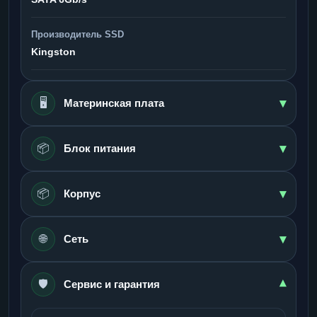
Производитель SSD
Kingston
▾
🖥️
Материнская плата
▾
📦
Блок питания
▾
📦
Корпус
▾
🌐
Сеть
🛡️
▾
Сервис и гарантия