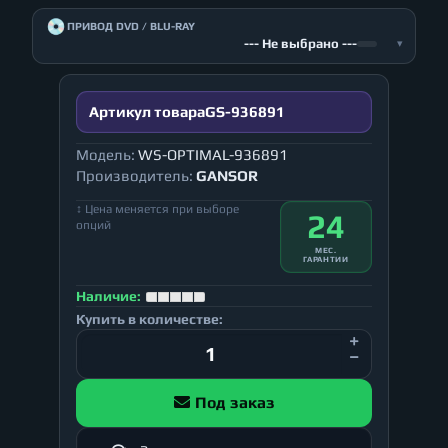
💿
ПРИВОД DVD / BLU-RAY
--- Не выбрано ---
▾
Артикул товара
GS-936891
Модель:
WS-OPTIMAL-936891
Производитель:
GANSOR
↕ Цена меняется при выборе
24
опций
МЕС.
ГАРАНТИИ
Наличие:
Купить в количестве:
Под заказ