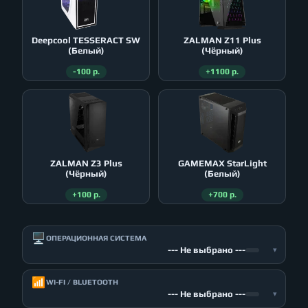
Deepcool TESSERACT SW
ZALMAN Z11 Plus
(Белый)
(Чёрный)
-100 р.
+1100 р.
ZALMAN Z3 Plus
GAMEMAX StarLight
(Чёрный)
(Белый)
+100 р.
+700 р.
🖥️
ОПЕРАЦИОННАЯ СИСТЕМА
--- Не выбрано ---
▾
📶
WI-FI / BLUETOOTH
--- Не выбрано ---
▾