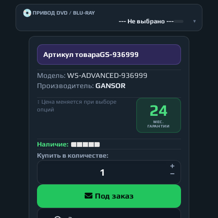
💿
ПРИВОД DVD / BLU-RAY
--- Не выбрано ---
▾
Артикул товара
GS-936999
Модель:
WS-ADVANCED-936999
Производитель:
GANSOR
↕ Цена меняется при выборе
24
опций
МЕС.
ГАРАНТИИ
Наличие:
Купить в количестве:
Под заказ