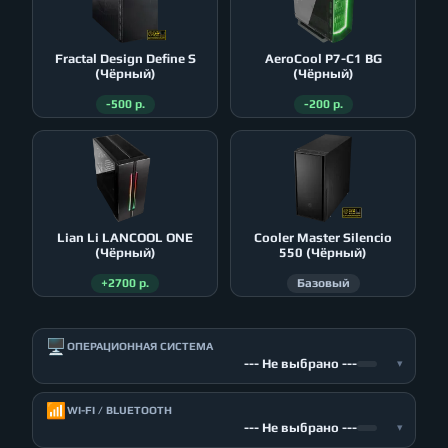
Fractal Design Define S
AeroСool P7-C1 BG
(Чёрный)
(Чёрный)
-500 р.
-200 р.
Lian Li LANCOOL ONE
Cooler Master Silencio
(Чёрный)
550 (Чёрный)
+2700 р.
Базовый
🖥️
ОПЕРАЦИОННАЯ СИСТЕМА
--- Не выбрано ---
▾
📶
WI-FI / BLUETOOTH
--- Не выбрано ---
▾