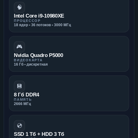
🧠
Intel Core i9-10980XE
ПРОЦЕССОР
18 ядер • 36 потоков • 3000 МГц
🎮
Nvidia Quadro P5000
ВИДЕОКАРТА
16 Гб • дискретная
💾
8 Гб DDR4
ПАМЯТЬ
2666 МГц
💿
SSD 1 Тб + HDD 3 Тб