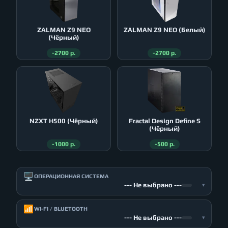
ZALMAN Z9 NEO
ZALMAN Z9 NEO (Белый)
(Чёрный)
-2700 р.
-2700 р.
NZXT H500 (Чёрный)
Fractal Design Define S
(Чёрный)
-1000 р.
-500 р.
🖥️
ОПЕРАЦИОННАЯ СИСТЕМА
--- Не выбрано ---
▾
📶
WI-FI / BLUETOOTH
--- Не выбрано ---
▾