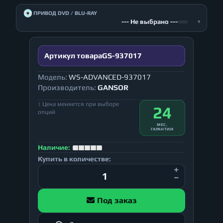
💿
ПРИВОД DVD / BLU-RAY
--- Не выбрано ---
▾
Артикул товара
GS-937017
Модель:
WS-ADVANCED-937017
Производитель:
GANSOR
↕ Цена меняется при выборе
24
опций
МЕС.
ГАРАНТИИ
Наличие:
Купить в количестве:
Под заказ