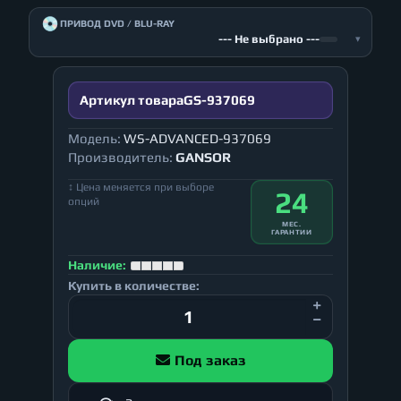
💿
ПРИВОД DVD / BLU-RAY
--- Не выбрано ---
▾
Артикул товара
GS-937069
Модель:
WS-ADVANCED-937069
Производитель:
GANSOR
↕ Цена меняется при выборе
24
опций
МЕС.
ГАРАНТИИ
Наличие:
Купить в количестве:
Под заказ