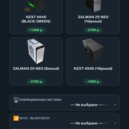
NZXT H440
ZALMAN Z9 NEO
(BLACK/GREEN)
(Чёрный)
+1300 р.
-2700 р.
ZALMAN Z9 NEO (Белый)
NZXT H500 (Чёрный)
-2700 р.
-1000 р.
🖥️
ОПЕРАЦИОННАЯ СИСТЕМА
--- Не выбрано ---
▾
📶
WI-FI / BLUETOOTH
--- Не выбрано ---
▾