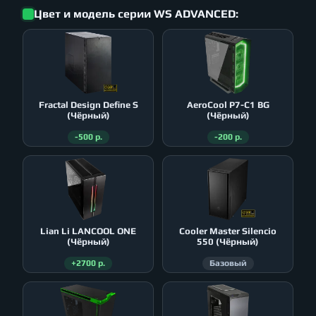
Цвет и модель серии WS ADVANCED:
Fractal Design Define S
AeroСool P7-C1 BG
(Чёрный)
(Чёрный)
-500 р.
-200 р.
Lian Li LANCOOL ONE
Cooler Master Silencio
(Чёрный)
550 (Чёрный)
+2700 р.
Базовый