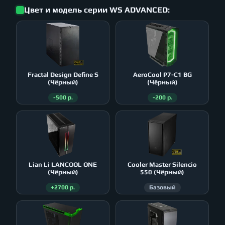
Цвет и модель серии WS ADVANCED:
Fractal Design Define S
AeroСool P7-C1 BG
(Чёрный)
(Чёрный)
-500 р.
-200 р.
Lian Li LANCOOL ONE
Cooler Master Silencio
(Чёрный)
550 (Чёрный)
+2700 р.
Базовый