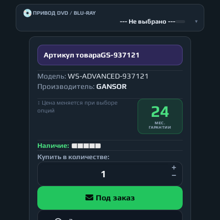
💿
ПРИВОД DVD / BLU-RAY
--- Не выбрано ---
▾
Артикул товара
GS-937121
Модель:
WS-ADVANCED-937121
Производитель:
GANSOR
↕ Цена меняется при выборе
24
опций
МЕС.
ГАРАНТИИ
Наличие:
Купить в количестве:
Под заказ