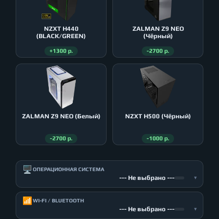
NZXT H440
ZALMAN Z9 NEO
(BLACK/GREEN)
(Чёрный)
+1300 р.
-2700 р.
ZALMAN Z9 NEO (Белый)
NZXT H500 (Чёрный)
-2700 р.
-1000 р.
🖥️
ОПЕРАЦИОННАЯ СИСТЕМА
--- Не выбрано ---
▾
📶
WI-FI / BLUETOOTH
--- Не выбрано ---
▾