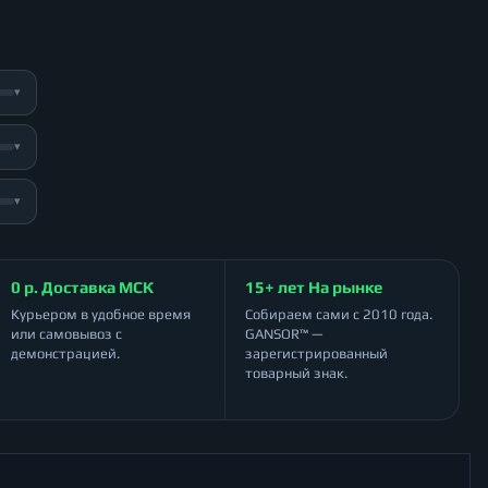
▾
▾
▾
0 р. Доставка МСК
15+ лет На рынке
Курьером в удобное время
Собираем сами с 2010 года.
или самовывоз с
GANSOR™ —
демонстрацией.
зарегистрированный
товарный знак.