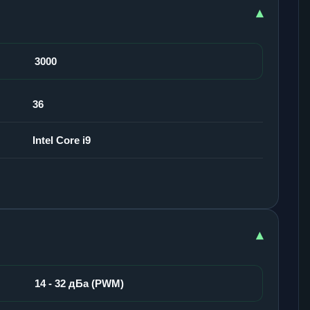
▾
3000
36
Intel Core i9
▾
14 - 32 дБа (PWM)