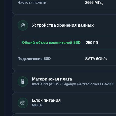
Частота памяти
2666 МГц
💿
Устройства хранения данных
Общий объем накопителей SSD
250 Гб
Подключение SSD
SATA 6Gb/s
Материнская плата
🖥️
Intel X299 (ASUS / Gigabyte)
•
X299
•
Socket LGA2066
Блок питания
📦
600 Вт