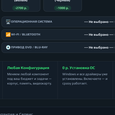
(Белый)
(Чёрный)
-2700 р.
-1000 р.
🖥️
--- Не выбрано ---
ОПЕРАЦИОННАЯ СИСТЕМА
📶
--- Не выбрано ---
WI-FI / BLUETOOTH
💿
--- Не выбрано ---
ПРИВОД DVD / BLU-RAY
Любая Конфигурация
0 р. Установка ОС
Меняем любой компонент
Windows и все драйверы уже
под ваш бюджет и задачи —
установлены. Включаете — и
корпус, память, видеокарту.
сразу работает.
арантия и Сервис