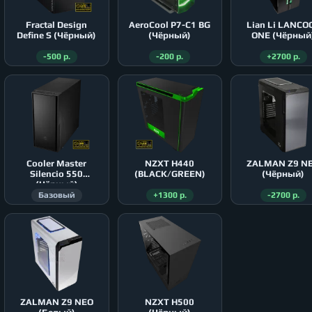
Fractal Design
AeroСool P7-C1 BG
Lian Li LANCO
Define S (Чёрный)
(Чёрный)
ONE (Чёрный
-500 р.
-200 р.
+2700 р.
Cooler Master
NZXT H440
ZALMAN Z9 N
Silencio 550
(BLACK/GREEN)
(Чёрный)
(Чёрный)
Базовый
+1300 р.
-2700 р.
ZALMAN Z9 NEO
NZXT H500