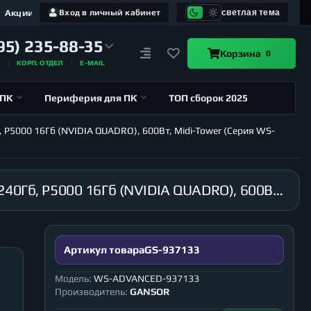
Акции
Вход в личный кабинет
светлая тема
95) 235-88-35
Корзина
0
А
КОРП. ОТДЕЛ
E-MAIL
 ПК
Периферия для ПК
ТОП сборок 2025
, P5000 16Гб (NVIDIA QUADRO), 600Вт, Midi-Tower (Серия WS-
Графическая станция GANSOR-937133 Intel i9-10980XE 3.0 ГГц, X299, 128Гб 2666 МГц, SSD 240Гб, P5000 16Гб (NVIDIA QUADRO), 600Вт, Midi-Tower (Серия WS-ADVANCED)
Артикул товара
GS-937133
Модель:
WS-ADVANCED-937133
Производитель:
GANSOR