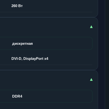
260 Вт
▾
дискретная
DVI-D, DisplayPort x4
▾
DDR4