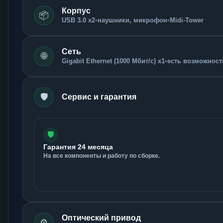
Корпус
📦
USB 3.0 x2
•
наушники, микрофон
•
Midi-Tower
Сеть
🌐
Gigabit Ethernet (1000 Мбит/с) x1
•
есть возможность
🛡️
Сервис и гарантия
🛡️
Гарантия 24 месяца
На все компоненты и работу по сборке.
Оптический привод
⚙️