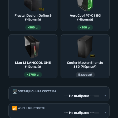
Fractal Design Define S
AeroСool P7-C1 BG
(Чёрный)
(Чёрный)
-500 р.
-200 р.
Lian Li LANCOOL ONE
Cooler Master Silencio
(Чёрный)
550 (Чёрный)
+2700 р.
Базовый
🖥️
ОПЕРАЦИОННАЯ СИСТЕМА
--- Не выбрано ---
▾
📶
WI-FI / BLUETOOTH
--- Не выбрано ---
▾