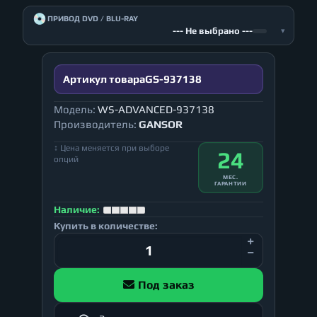
💿
ПРИВОД DVD / BLU-RAY
--- Не выбрано ---
▾
Артикул товара
GS-937138
Модель:
WS-ADVANCED-937138
Производитель:
GANSOR
↕ Цена меняется при выборе
24
опций
МЕС.
ГАРАНТИИ
Наличие:
Купить в количестве:
Под заказ