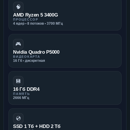
🧠
AMD Ryzen 5 3400G
ПРОЦЕССОР
4 ядер • 8 потоков • 3700 МГц
🎮
Nvidia Quadro P5000
ВИДЕОКАРТА
16 Гб • дискретная
💾
16 Гб DDR4
ПАМЯТЬ
2666 МГц
💿
SSD 1 Тб + HDD 2 Тб