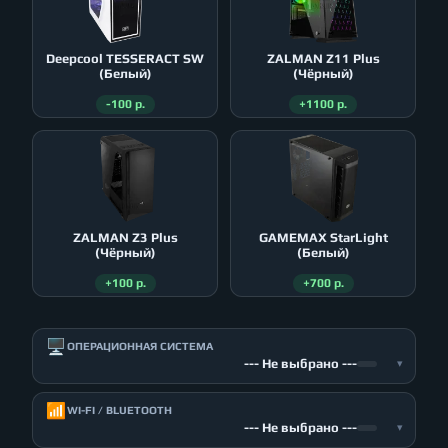
Deepcool TESSERACT SW
ZALMAN Z11 Plus
(Белый)
(Чёрный)
-100 р.
+1100 р.
ZALMAN Z3 Plus
GAMEMAX StarLight
(Чёрный)
(Белый)
+100 р.
+700 р.
🖥️
ОПЕРАЦИОННАЯ СИСТЕМА
--- Не выбрано ---
▾
📶
WI-FI / BLUETOOTH
--- Не выбрано ---
▾