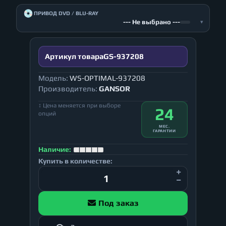
💿
ПРИВОД DVD / BLU-RAY
--- Не выбрано ---
▾
Артикул товара
GS-937208
Модель:
WS-OPTIMAL-937208
Производитель:
GANSOR
↕ Цена меняется при выборе
24
опций
МЕС.
ГАРАНТИИ
Наличие:
Купить в количестве:
Под заказ