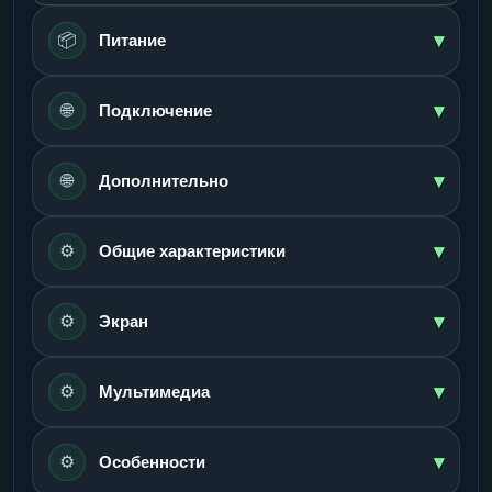
▾
📦
Питание
▾
🌐
Подключение
▾
🌐
Дополнительно
▾
⚙️
Общие характеристики
▾
⚙️
Экран
▾
⚙️
Мультимедиа
▾
⚙️
Особенности