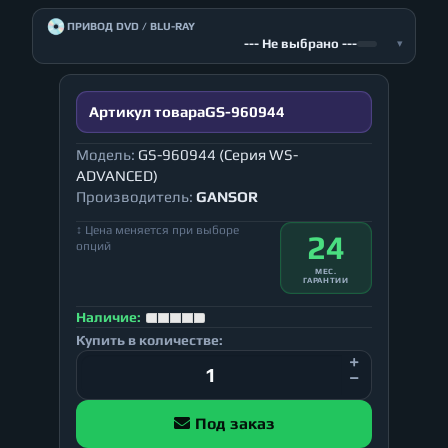
💿
ПРИВОД DVD / BLU-RAY
--- Не выбрано ---
▾
Артикул товара
GS-960944
Модель:
GS-960944 (Серия WS-
ADVANCED)
Производитель:
GANSOR
↕ Цена меняется при выборе
24
опций
МЕС.
ГАРАНТИИ
Наличие:
Купить в количестве:
Под заказ