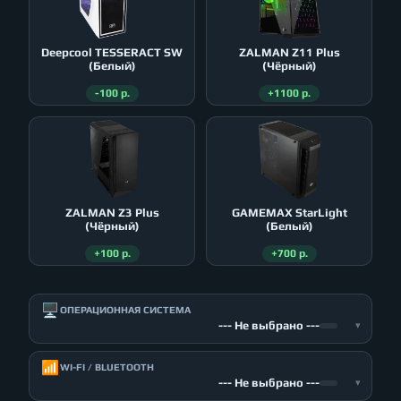
Deepcool TESSERACT SW
ZALMAN Z11 Plus
(Белый)
(Чёрный)
-100 р.
+1100 р.
ZALMAN Z3 Plus
GAMEMAX StarLight
(Чёрный)
(Белый)
+100 р.
+700 р.
🖥️
ОПЕРАЦИОННАЯ СИСТЕМА
--- Не выбрано ---
▾
📶
WI-FI / BLUETOOTH
--- Не выбрано ---
▾