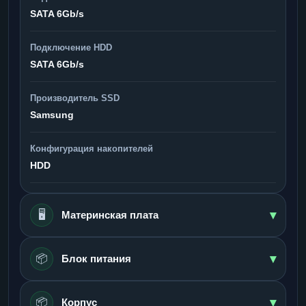
SATA 6Gb/s
Подключение HDD
SATA 6Gb/s
Производитель SSD
Samsung
Конфигурация накопителей
HDD
▾
🖥️
Материнская плата
▾
📦
Блок питания
▾
📦
Корпус