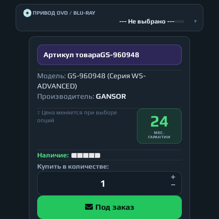
💿
ПРИВОД DVD / BLU-RAY
--- Не выбрано ---
▾
Артикул товара
GS-960948
Модель:
GS-960948 (Серия WS-
ADVANCED)
Производитель:
GANSOR
↕ Цена меняется при выборе
24
опций
МЕС.
ГАРАНТИИ
Наличие:
Купить в количестве:
Под заказ