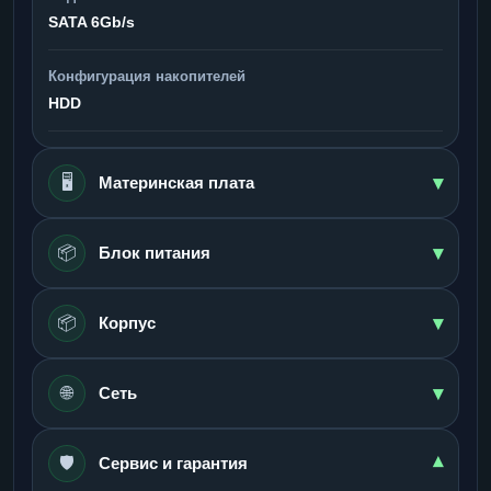
SATA 6Gb/s
Конфигурация накопителей
HDD
▾
🖥️
Материнская плата
▾
📦
Блок питания
▾
📦
Корпус
▾
🌐
Сеть
🛡️
▾
Сервис и гарантия