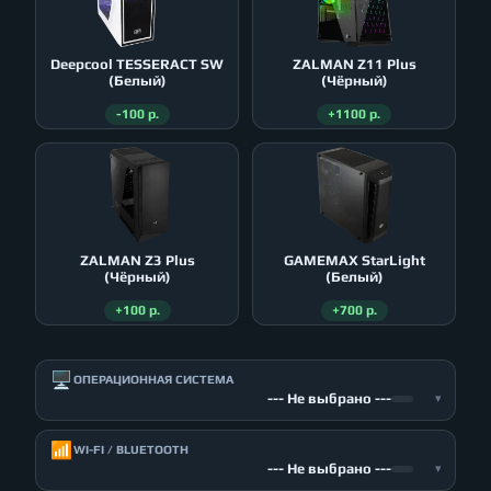
Deepcool TESSERACT SW
ZALMAN Z11 Plus
(Белый)
(Чёрный)
-100 р.
+1100 р.
ZALMAN Z3 Plus
GAMEMAX StarLight
(Чёрный)
(Белый)
+100 р.
+700 р.
🖥️
ОПЕРАЦИОННАЯ СИСТЕМА
--- Не выбрано ---
▾
📶
WI-FI / BLUETOOTH
--- Не выбрано ---
▾