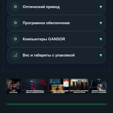
▾
⚙️
Оптический привод
▾
⚙️
Програмное обеспечение
▾
⚙️
Компьютеры GANSOR
▾
📐
Вес и габариты с упаковкой