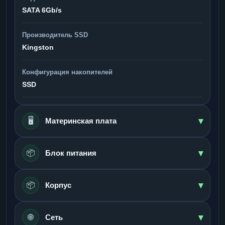
SATA 6Gb/s
Производитель SSD
Kingston
Конфигурация накопителей
SSD
▾
🖥️
Материнская плата
▾
📦
Блок питания
▾
📦
Корпус
▾
🌐
Сеть