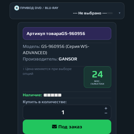
💿
ПРИВОД DVD / BLU-RAY
--- Не выбрано ---
▾
Артикул товара
GS-960956
Модель:
GS-960956 (Серия WS-
ADVANCED)
Производитель:
GANSOR
↕ Цена меняется при выборе
24
опций
МЕС.
ГАРАНТИИ
Наличие:
Купить в количестве:
Под заказ