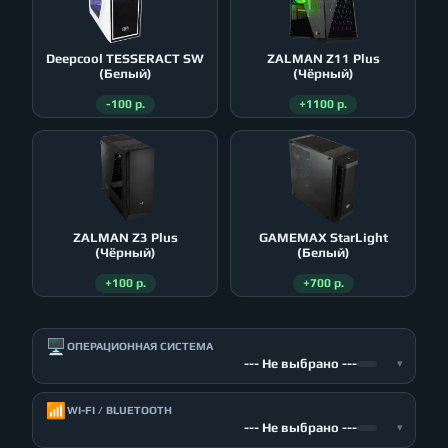
Deepcool TESSERACT SW
ZALMAN Z11 Plus
(Белый)
(Чёрный)
-100 р.
+1100 р.
ZALMAN Z3 Plus
GAMEMAX StarLight
(Чёрный)
(Белый)
+100 р.
+700 р.
🖥️
ОПЕРАЦИОННАЯ СИСТЕМА
--- Не выбрано ---
▾
📶
WI-FI / BLUETOOTH
--- Не выбрано ---
▾