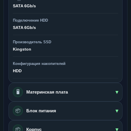
SATA 6Gb/s
Подключение HDD
SATA 6Gb/s
Производитель SSD
Kingston
Конфигурация накопителей
HDD
▾
🖥️
Материнская плата
▾
📦
Блок питания
▾
📦
Корпус