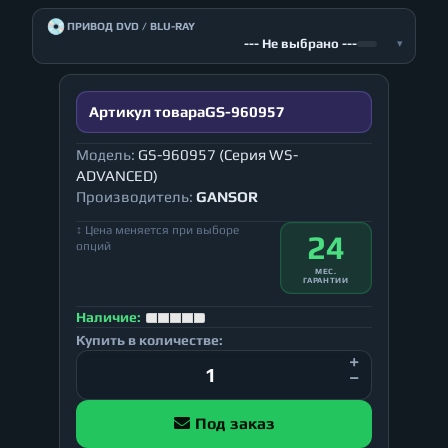
💿
ПРИВОД DVD / BLU-RAY
--- Не выбрано ---
▾
Артикул товара
GS-960957
Модель:
GS-960957 (Серия WS-
ADVANCED)
Производитель:
GANSOR
↕ Цена меняется при выборе
24
опций
МЕС.
ГАРАНТИИ
Наличие:
Купить в количестве:
Под заказ