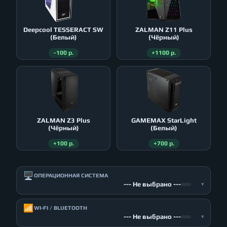
Deepcool TESSERACT SW
ZALMAN Z11 Plus
(Белый)
(Чёрный)
-100 р.
+1100 р.
ZALMAN Z3 Plus
GAMEMAX StarLight
(Чёрный)
(Белый)
+100 р.
+700 р.
🖥️
ОПЕРАЦИОННАЯ СИСТЕМА
--- Не выбрано ---
▾
📶
WI-FI / BLUETOOTH
--- Не выбрано ---
▾