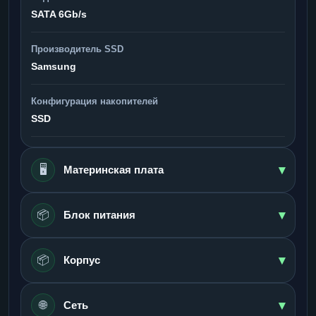
SATA 6Gb/s
Производитель SSD
Samsung
Конфигурация накопителей
SSD
▾
🖥️
Материнская плата
▾
📦
Блок питания
▾
📦
Корпус
▾
🌐
Сеть