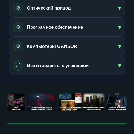
▾
⚙️
Оптический привод
▾
⚙️
Програмное обеспечение
▾
⚙️
Компьютеры GANSOR
▾
📐
Вес и габариты с упаковкой