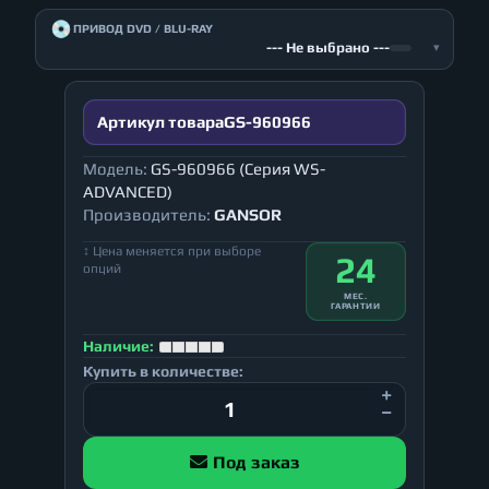
💿
ПРИВОД DVD / BLU-RAY
--- Не выбрано ---
▾
Артикул товара
GS-960966
Модель:
GS-960966 (Серия WS-
ADVANCED)
Производитель:
GANSOR
↕ Цена меняется при выборе
24
опций
МЕС.
ГАРАНТИИ
Наличие:
Купить в количестве:
Под заказ