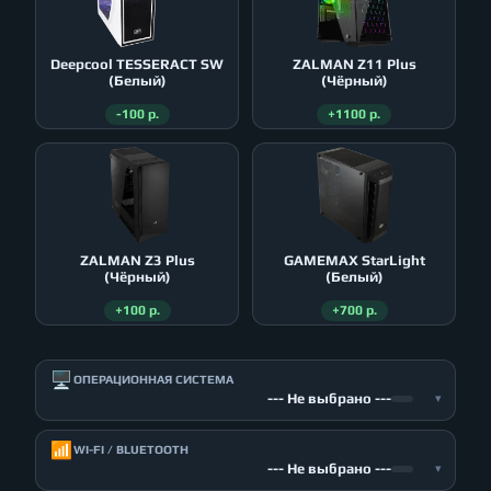
Deepcool TESSERACT SW
ZALMAN Z11 Plus
(Белый)
(Чёрный)
-100 р.
+1100 р.
ZALMAN Z3 Plus
GAMEMAX StarLight
(Чёрный)
(Белый)
+100 р.
+700 р.
🖥️
ОПЕРАЦИОННАЯ СИСТЕМА
--- Не выбрано ---
▾
📶
WI-FI / BLUETOOTH
--- Не выбрано ---
▾