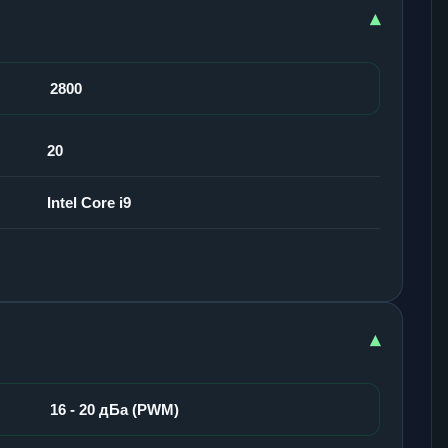
▾
2800
20
Intel Core i9
▾
16 - 20 дБа (PWM)