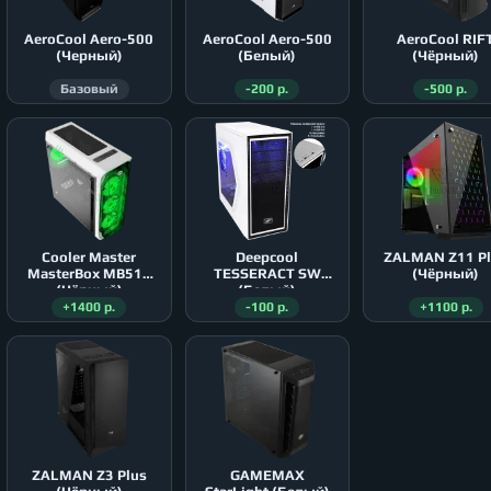
AeroСool Aero-500
AeroСool Aero-500
AeroСool RIF
(Черный)
(Белый)
(Чёрный)
Базовый
-200 р.
-500 р.
Cooler Master
Deepcool
ZALMAN Z11 P
MasterBox MB511
TESSERACT SW
(Чёрный)
(Чёрный)
(Белый)
+1400 р.
-100 р.
+1100 р.
ZALMAN Z3 Plus
GAMEMAX