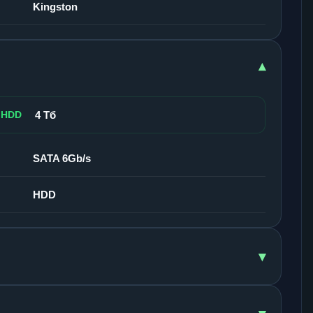
Kingston
▾
 HDD
4 Тб
SATA 6Gb/s
HDD
▾