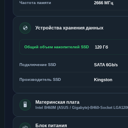
Частота памяти
2666 МГц
💿
Устройства хранения данных
Общий объем накопителей SSD
120 Гб
Подключение SSD
SATA 6Gb/s
Производитель SSD
Kingston
Материнская плата
🖥️
Intel B460M (ASUS / Gigabyte)
•
B460
•
Socket LGA120
Блок питания