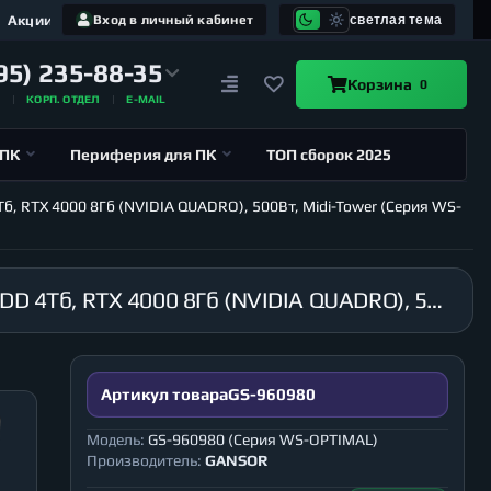
Акции
Вход в личный кабинет
светлая тема
95) 235-88-35
Корзина
0
А
КОРП. ОТДЕЛ
E-MAIL
 ПК
Периферия для ПК
ТОП сборок 2025
Тб, RTX 4000 8Гб (NVIDIA QUADRO), 500Вт, Midi-Tower (Серия WS-
Рабочая станция GANSOR-960980 Intel i9-10900 2.8 ГГц, B460M, 8Гб 2666 МГц, SSD 120Гб, HDD 4Тб, RTX 4000 8Гб (NVIDIA QUADRO), 500Вт, Midi-Tower (Серия WS-OPTIMAL)
Артикул товара
GS-960980
Модель:
GS-960980 (Серия WS-OPTIMAL)
Производитель:
GANSOR