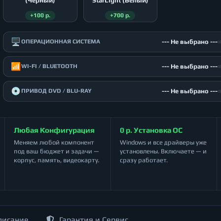
(Чёрный)
StarLight (Белый)
+100 р.
+700 р.
🖥️
--- Не выбрано ---
ОПЕРАЦИОННАЯ СИСТЕМА
📶
--- Не выбрано ---
WI-FI / BLUETOOTH
💿
--- Не выбрано ---
ПРИВОД DVD / BLU-RAY
Любая Конфигурация
0 р. Установка ОС
Меняем любой компонент
Windows и все драйверы уже
под ваш бюджет и задачи —
установлены. Включаете — и
корпус, память, видеокарту.
сразу работает.
писание
Гарантия и Сервис