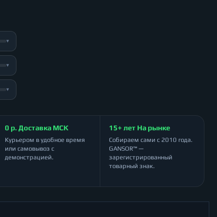
▾
▾
▾
0 р. Доставка МСК
15+ лет На рынке
Курьером в удобное время
Собираем сами с 2010 года.
или самовывоз с
GANSOR™ —
демонстрацией.
зарегистрированный
товарный знак.