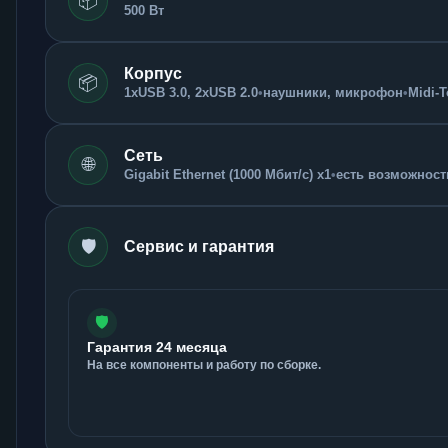
📦
500 Вт
Корпус
📦
1xUSB 3.0, 2xUSB 2.0
•
наушники, микрофон
•
Midi-
Сеть
🌐
Gigabit Ethernet (1000 Мбит/с) x1
•
есть возможность
🛡️
Сервис и гарантия
🛡️
Гарантия 24 месяца
На все компоненты и работу по сборке.