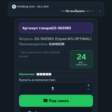
💿
ПРИВОД DVD / BLU-RAY
--- Не выбрано ---
▾
Артикул товара
GS-960985
Модель:
GS-960985 (Серия WS-OPTIMAL)
Производитель:
GANSOR
↕ Цена меняется при выборе
24
опций
МЕС.
ГАРАНТИИ
Наличие:
Купить в количестве:
Под заказ