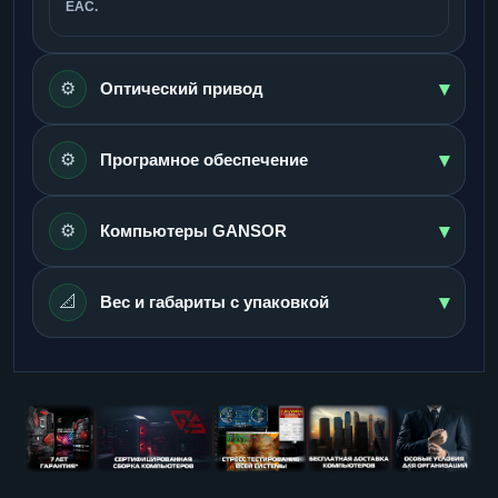
ЕАС.
▾
⚙️
Оптический привод
▾
⚙️
Програмное обеспечение
▾
⚙️
Компьютеры GANSOR
▾
📐
Вес и габариты с упаковкой