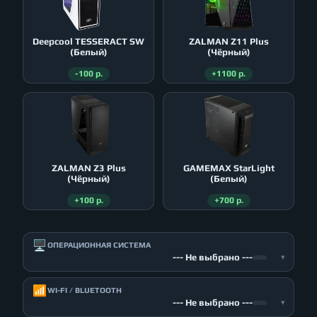
Deepcool TESSERACT SW
ZALMAN Z11 Plus
(Белый)
(Чёрный)
-100 р.
+1100 р.
ZALMAN Z3 Plus
GAMEMAX StarLight
(Чёрный)
(Белый)
+100 р.
+700 р.
🖥️
ОПЕРАЦИОННАЯ СИСТЕМА
--- Не выбрано ---
▾
📶
WI-FI / BLUETOOTH
--- Не выбрано ---
▾