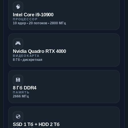
🧠
Intel Core i9-10900
ПРОЦЕССОР
10 ядер • 20 потоков • 2800 МГц
🎮
Nvidia Quadro RTX 4000
ВИДЕОКАРТА
8 Гб • дискретная
💾
8 Гб DDR4
ПАМЯТЬ
2666 МГц
💿
SSD 1 Тб + HDD 2 Тб