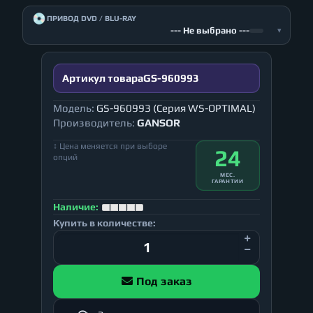
💿
ПРИВОД DVD / BLU-RAY
--- Не выбрано ---
▾
Артикул товара
GS-960993
Модель:
GS-960993 (Серия WS-OPTIMAL)
Производитель:
GANSOR
↕ Цена меняется при выборе
24
опций
МЕС.
ГАРАНТИИ
Наличие:
Купить в количестве:
Под заказ