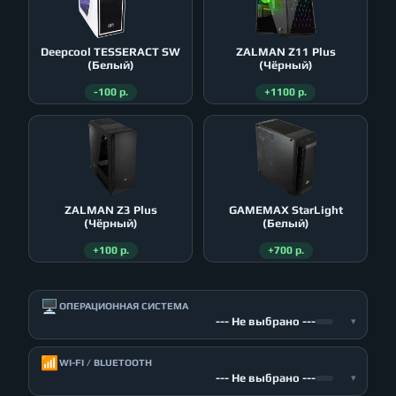
Deepcool TESSERACT SW
ZALMAN Z11 Plus
(Белый)
(Чёрный)
-100 р.
+1100 р.
ZALMAN Z3 Plus
GAMEMAX StarLight
(Чёрный)
(Белый)
+100 р.
+700 р.
🖥️
ОПЕРАЦИОННАЯ СИСТЕМА
--- Не выбрано ---
▾
📶
WI-FI / BLUETOOTH
--- Не выбрано ---
▾