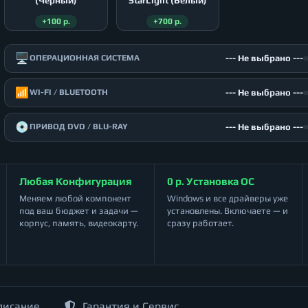
(Чёрный)
StarLight (Белый)
+100 р.
+700 р.
🖥️
--- Не выбрано ---
ОПЕРАЦИОННАЯ СИСТЕМА
📶
--- Не выбрано ---
WI-FI / BLUETOOTH
💿
--- Не выбрано ---
ПРИВОД DVD / BLU-RAY
Любая Конфигурация
0 р. Установка ОС
Меняем любой компонент
Windows и все драйверы уже
под ваш бюджет и задачи —
установлены. Включаете — и
корпус, память, видеокарту.
сразу работает.
писание
Гарантия и Сервис