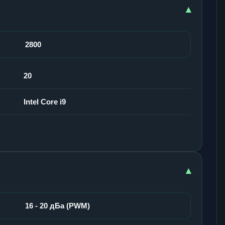
▾
2800
20
Intel Core i9
▾
16 - 20 дБа (PWM)