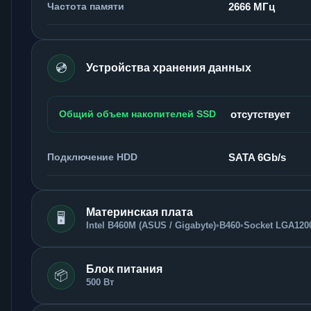
Частота памяти
2666 МГц
💿
Устройства хранения данных
Общий объем накопителей SSD
отсутствует
Подключение HDD
SATA 6Gb/s
Материнская плата
🖥️
Intel B460M (ASUS / Gigabyte)
•
B460
•
Socket LGA120
Блок питания
📦
500 Вт