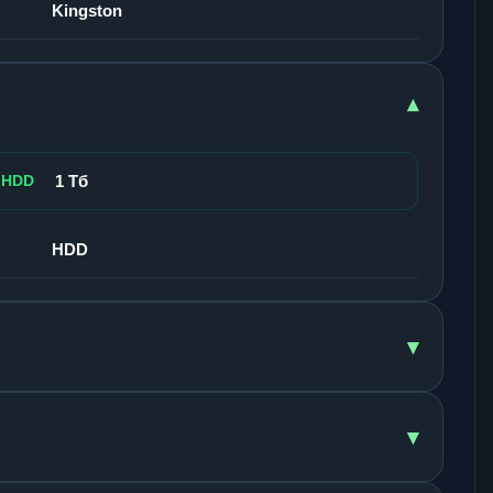
Kingston
▾
 HDD
1 Тб
HDD
▾
▾