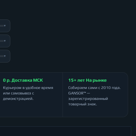
▾
▾
▾
0 р. Доставка МСК
15+ лет На рынке
Курьером в удобное время
Собираем сами с 2010 года.
или самовывоз с
GANSOR™ —
демонстрацией.
зарегистрированный
товарный знак.