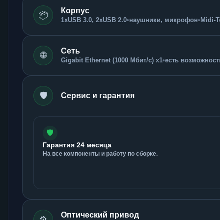
Корпус
📦
1xUSB 3.0, 2xUSB 2.0
•
наушники, микрофон
•
Midi-
Сеть
🌐
Gigabit Ethernet (1000 Мбит/с) x1
•
есть возможность
🛡️
Сервис и гарантия
🛡️
Гарантия 24 месяца
На все компоненты и работу по сборке.
Оптический привод
⚙️