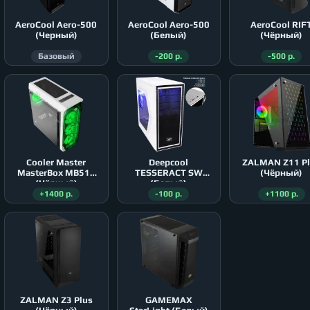
AeroСool Aero-500
AeroСool Aero-500
AeroСool RIF
(Черный)
(Белый)
(Чёрный)
Базовый
-200 р.
-500 р.
Cooler Master
Deepcool
ZALMAN Z11 P
MasterBox MB511
TESSERACT SW
(Чёрный)
(Чёрный)
(Белый)
+1400 р.
-100 р.
+1100 р.
ZALMAN Z3 Plus
GAMEMAX