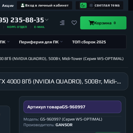
Акции
Вход в личный кабинет
светлая тема
95) 235-88-35
Корзина
0
А
КОРП. ОТДЕЛ
E-MAIL
 ПК
Периферия для ПК
ТОП сборок 2025
00 8Гб (NVIDIA QUADRO), 500Вт, Midi-Tower (Серия WS-OPTIMAL)
Рабочая станция GANSOR-960997 Intel i9-10900 2.8 ГГц, B460M, 16Гб 2666 МГц, HDD 1Тб, RTX 4000 8Гб (NVIDIA QUADRO), 500Вт, Midi-Tower (Серия WS-OPTIMAL)
Артикул товара
GS-960997
Модель:
GS-960997 (Серия WS-OPTIMAL)
Производитель:
GANSOR