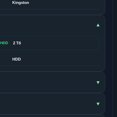
Kingston
▾
 HDD
2 Тб
HDD
▾
▾