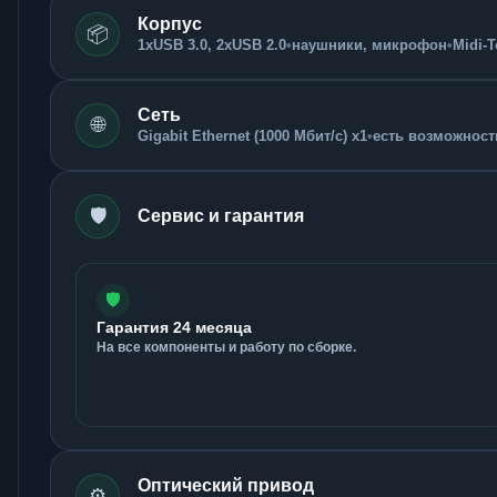
Корпус
📦
1xUSB 3.0, 2xUSB 2.0
•
наушники, микрофон
•
Midi-
Сеть
🌐
Gigabit Ethernet (1000 Мбит/с) x1
•
есть возможность
🛡️
Сервис и гарантия
🛡️
Гарантия 24 месяца
На все компоненты и работу по сборке.
Оптический привод
⚙️