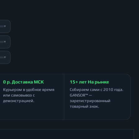
▾
▾
▾
0 р. Доставка МСК
15+ лет На рынке
Курьером в удобное время
Собираем сами с 2010 года.
или самовывоз с
GANSOR™ —
демонстрацией.
зарегистрированный
товарный знак.