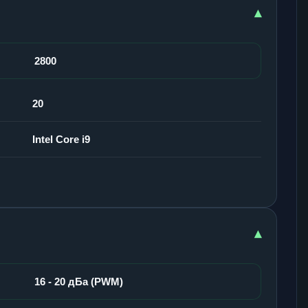
▾
2800
20
Intel Core i9
▾
16 - 20 дБа (PWM)