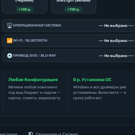
(Чёрный)
StarLight (Белый)
+100 р.
+700 р.
🖥️
--- Не выбрано ---
ОПЕРАЦИОННАЯ СИСТЕМА
📶
--- Не выбрано ---
WI-FI / BLUETOOTH
💿
--- Не выбрано ---
ПРИВОД DVD / BLU-RAY
Любая Конфигурация
0 р. Установка ОС
Меняем любой компонент
Windows и все драйверы уже
под ваш бюджет и задачи —
установлены. Включаете — и
корпус, память, видеокарту.
сразу работает.
писание
Гарантия и Сервис