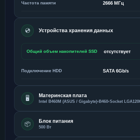
Частота памяти
2666 МГц
💿
Устройства хранения данных
Общий объем накопителей SSD
отсутствует
Подключение HDD
SATA 6Gb/s
Материнская плата
🖥️
Intel B460M (ASUS / Gigabyte)
•
B460
•
Socket LGA120
Блок питания
📦
500 Вт