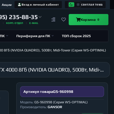
Акции
Вход в личный кабинет
светлая тема
95) 235-88-35
Корзина
0
А
КОРП. ОТДЕЛ
E-MAIL
 ПК
Периферия для ПК
ТОП сборок 2025
00 8Гб (NVIDIA QUADRO), 500Вт, Midi-Tower (Серия WS-OPTIMAL)
Рабочая станция GANSOR-960998 Intel i9-10900 2.8 ГГц, B460M, 16Гб 2666 МГц, HDD 2Тб, RTX 4000 8Гб (NVIDIA QUADRO), 500Вт, Midi-Tower (Серия WS-OPTIMAL)
Артикул товара
GS-960998
Модель:
GS-960998 (Серия WS-OPTIMAL)
Производитель:
GANSOR