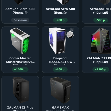
AeroСool Aero-500
AeroСool Aero-500
AeroСool RIF
(Черный)
(Белый)
(Чёрный)
Базовый
-200 р.
-500 р.
Cooler Master
Deepcool
ZALMAN Z11 P
MasterBox MB511
TESSERACT SW
(Чёрный)
(Чёрный)
(Белый)
+1400 р.
-100 р.
+1100 р.
ZALMAN Z3 Plus
GAMEMAX