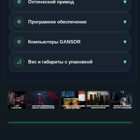
▾
⚙️
Оптический привод
▾
⚙️
Програмное обеспечение
▾
⚙️
Компьютеры GANSOR
▾
📐
Вес и габариты с упаковкой