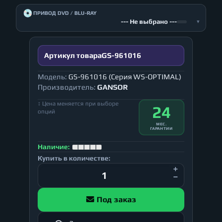
💿
ПРИВОД DVD / BLU-RAY
--- Не выбрано ---
▾
Артикул товара
GS-961016
Модель:
GS-961016 (Серия WS-OPTIMAL)
Производитель:
GANSOR
↕ Цена меняется при выборе
24
опций
МЕС.
ГАРАНТИИ
Наличие:
Купить в количестве:
Под заказ