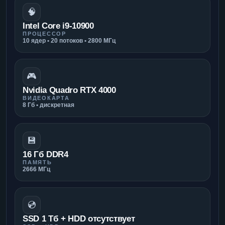
🧠
Intel Core i9-10900
ПРОЦЕССОР
10 ядер • 20 потоков • 2800 МГц
🎮
Nvidia Quadro RTX 4000
ВИДЕОКАРТА
8 Гб • дискретная
💾
16 Гб DDR4
ПАМЯТЬ
2666 МГц
💿
SSD 1 Тб + HDD отсутствует