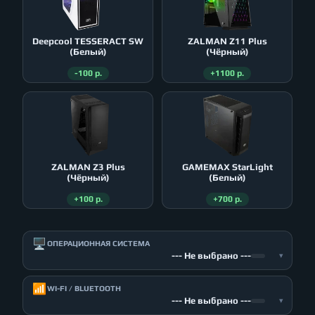
Deepcool TESSERACT SW
ZALMAN Z11 Plus
(Белый)
(Чёрный)
-100 р.
+1100 р.
ZALMAN Z3 Plus
GAMEMAX StarLight
(Чёрный)
(Белый)
+100 р.
+700 р.
🖥️
ОПЕРАЦИОННАЯ СИСТЕМА
--- Не выбрано ---
▾
📶
WI-FI / BLUETOOTH
--- Не выбрано ---
▾