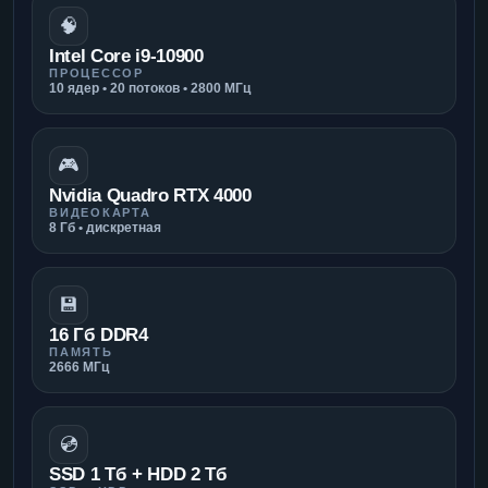
🧠
Intel Core i9-10900
ПРОЦЕССОР
10 ядер • 20 потоков • 2800 МГц
🎮
Nvidia Quadro RTX 4000
ВИДЕОКАРТА
8 Гб • дискретная
💾
16 Гб DDR4
ПАМЯТЬ
2666 МГц
💿
SSD 1 Тб + HDD 2 Тб