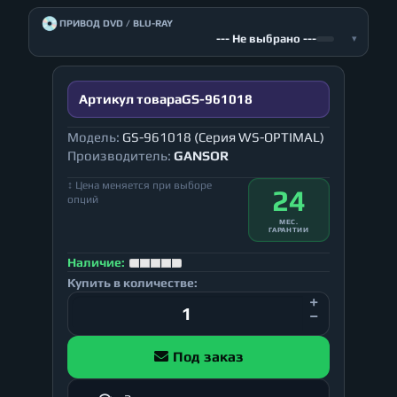
💿
ПРИВОД DVD / BLU-RAY
--- Не выбрано ---
▾
Артикул товара
GS-961018
Модель:
GS-961018 (Серия WS-OPTIMAL)
Производитель:
GANSOR
↕ Цена меняется при выборе
24
опций
МЕС.
ГАРАНТИИ
Наличие:
Купить в количестве:
Под заказ