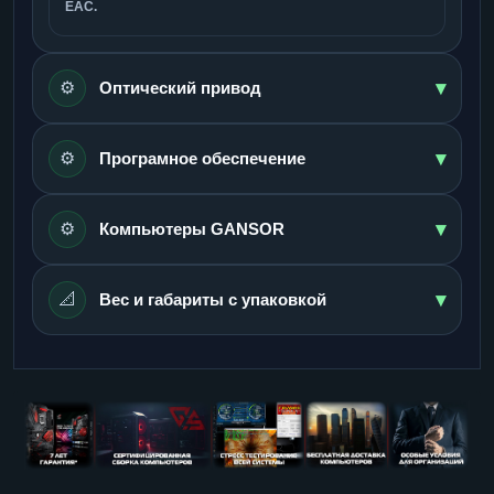
ЕАС.
▾
⚙️
Оптический привод
▾
⚙️
Програмное обеспечение
▾
⚙️
Компьютеры GANSOR
▾
📐
Вес и габариты с упаковкой