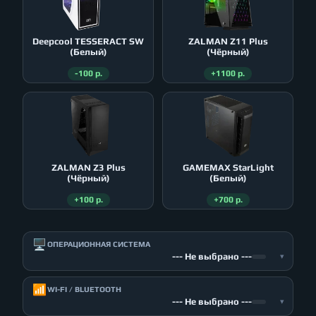
Deepcool TESSERACT SW
ZALMAN Z11 Plus
(Белый)
(Чёрный)
-100 р.
+1100 р.
ZALMAN Z3 Plus
GAMEMAX StarLight
(Чёрный)
(Белый)
+100 р.
+700 р.
🖥️
ОПЕРАЦИОННАЯ СИСТЕМА
--- Не выбрано ---
▾
📶
WI-FI / BLUETOOTH
--- Не выбрано ---
▾