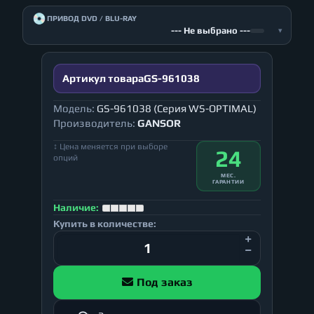
💿
ПРИВОД DVD / BLU-RAY
--- Не выбрано ---
▾
Артикул товара
GS-961038
Модель:
GS-961038 (Серия WS-OPTIMAL)
Производитель:
GANSOR
↕ Цена меняется при выборе
24
опций
МЕС.
ГАРАНТИИ
Наличие:
Купить в количестве:
Под заказ