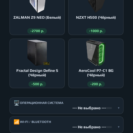
ZALMAN Z9 NEO (Белый)
NZXT H500 (Чёрный)
-2700 р.
-1000 р.
Fractal Design Define S
AeroСool P7-C1 BG
(Чёрный)
(Чёрный)
-500 р.
-200 р.
🖥️
ОПЕРАЦИОННАЯ СИСТЕМА
--- Не выбрано ---
▾
📶
WI-FI / BLUETOOTH
--- Не выбрано ---
▾