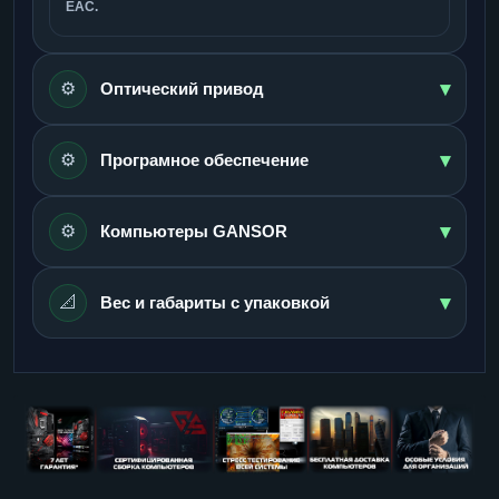
ЕАС.
▾
⚙️
Оптический привод
▾
⚙️
Програмное обеспечение
▾
⚙️
Компьютеры GANSOR
▾
📐
Вес и габариты с упаковкой