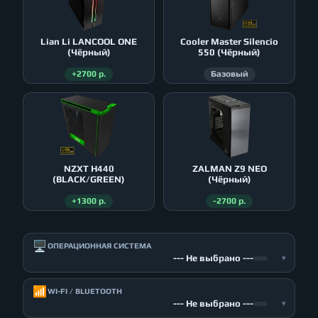
Lian Li LANCOOL ONE
Cooler Master Silencio
(Чёрный)
550 (Чёрный)
+2700 р.
Базовый
NZXT H440
ZALMAN Z9 NEO
(BLACK/GREEN)
(Чёрный)
+1300 р.
-2700 р.
🖥️
ОПЕРАЦИОННАЯ СИСТЕМА
--- Не выбрано ---
▾
📶
WI-FI / BLUETOOTH
--- Не выбрано ---
▾