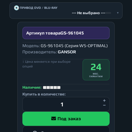
💿
ПРИВОД DVD / BLU-RAY
--- Не выбрано ---
▾
Артикул товара
GS-961045
Модель:
GS-961045 (Серия WS-OPTIMAL)
Производитель:
GANSOR
↕ Цена меняется при выборе
24
опций
МЕС.
ГАРАНТИИ
Наличие:
Купить в количестве:
Под заказ