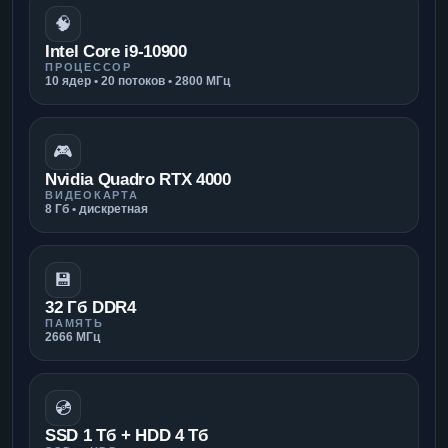
🧠
Intel Core i9-10900
ПРОЦЕССОР
10 ядер • 20 потоков • 2800 МГц
🎮
Nvidia Quadro RTX 4000
ВИДЕОКАРТА
8 Гб • дискретная
💾
32 Гб DDR4
ПАМЯТЬ
2666 МГц
💿
SSD 1 Тб + HDD 4 Тб