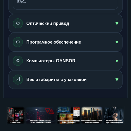
ЕАС.
▾
⚙️
Оптический привод
▾
⚙️
Програмное обеспечение
▾
⚙️
Компьютеры GANSOR
▾
📐
Вес и габариты с упаковкой